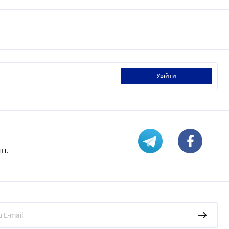
увійти
н.