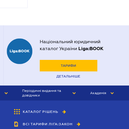
Національний юридичний
Liga:BOOK
каталог України
ТАРИФИ
ДЕТАЛЬНІШЕ
Періодичні видання та
Академія
довідники
ЮРИСТ&ЗАКОН
АКАДЕМІЯ ЛІГА:ЗАКОН
КАТАЛОГ РІШЕНЬ
БУХГАЛТЕР&ЗАКОН
ВСІ ТАРИФИ ЛІГА:ЗАКОН
ВІСНИК МСФЗ