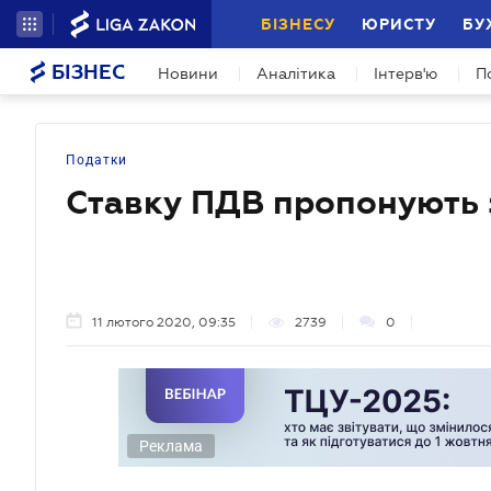
БІЗНЕСУ
ЮРИСТУ
БУ
БІЗНЕС
Новини
Аналітика
Інтерв'ю
П
Податки
Ставку ПДВ пропонують 
11 лютого 2020, 09:35
2739
0
Реклама