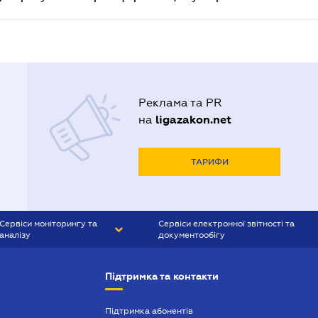
Реклама та PR
ligazakon.net
на
ТАРИФИ
Сервіси моніторингу та
Сервіси електронної звітності та
аналізу
документообігу
CONTR AGENT
Liga:REPORT
Підтримка та контакти
SMS-МАЯК
VERDICTUM
Підтримка абонентів