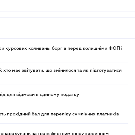
ки курсових коливань, боргів перед колишніми ФОП і
хто має звітувати, що змінилося та як підготуватися
ід для відмови в єдиному податку
ють прохідний бал для переліку сумлінних платників
 донарахувань за трансфертним ціноутворенням