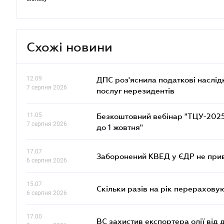
Схожі новини
12.09
ДПС роз'яснила податкові наслід
7 серпня 2026
послуг нерезидентів
11.05
Безкоштовний вебінар "ТЦУ-2025: 
7 серпня 2026
до 1 жовтня"
17.07
Заборонений КВЕД у ЄДР не прив
6 серпня 2026
15.07
Скільки разів на рік перерахову
6 серпня 2026
17.00
ВС захистив експортера олії від