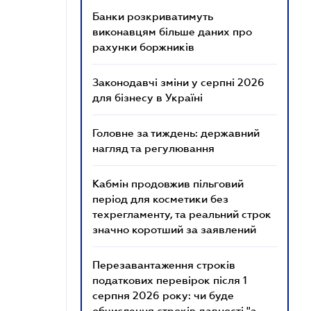
Банки розкриватимуть
виконавцям більше даних про
рахунки боржників
Законодавчі зміни у серпні 2026
для бізнесу в Україні
Головне за тиждень: державний
нагляд та регулювання
Кабмін продовжив пільговий
період для косметики без
техрегламенту, та реальний строк
значно коротший за заявлений
Перезавантаження строків
податкових перевірок після 1
серпня 2026 року: чи буде
обчислення строків давності "з