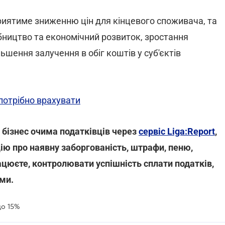
риятиме зниженню цін для кінцевого споживача, та
ництво та економічний розвиток, зростання
ьшення залучення в обіг коштів у суб'єктів
 потрібно врахувати
 бізнес очима податківців через
сервіс Liga:Report
,
ю про наявну заборгованість, штрафи, пеню,
працюєте, контролювати успішність сплати податків,
ми.
до 15%