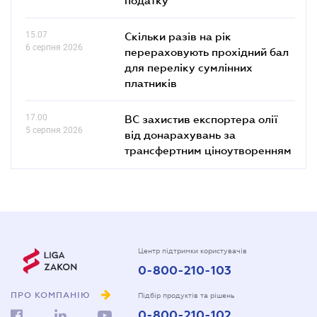
15.07
Скільки разів на рік
6 серпня 2026
перераховують прохідний бал
для переліку сумлінних
платників
17.00
ВС захистив експортера олії
5 серпня 2026
від донарахувань за
трансфертним ціноутворенням
Центр підтримки користувачів
0-800-210-103
ПРО КОМПАНІЮ
Підбір продуктів та рішень
0-800-210-102