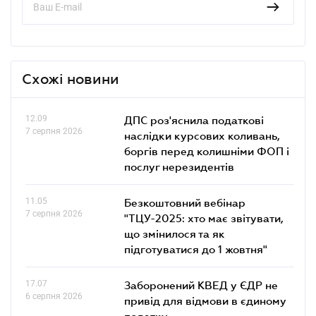
Схожі новини
12.09
ДПС роз'яснила податкові
7 серпня 2026
наслідки курсових коливань,
боргів перед колишніми ФОП і
послуг нерезидентів
11.05
Безкоштовний вебінар
7 серпня 2026
"ТЦУ-2025: хто має звітувати,
що змінилося та як
підготуватися до 1 жовтня"
17.07
Заборонений КВЕД у ЄДР не
6 серпня 2026
привід для відмови в єдиному
податку