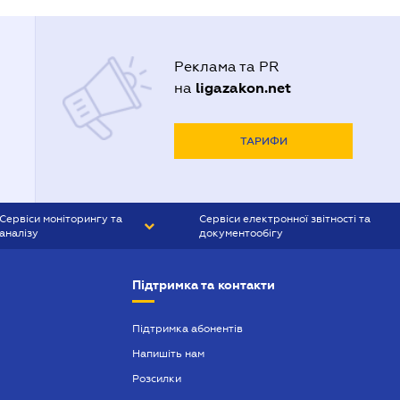
Реклама та PR
ligazakon.net
на
ТАРИФИ
Сервіси моніторингу та
Сервіси електронної звітності та
аналізу
документообігу
CONTR AGENT
Liga:REPORT
Підтримка та контакти
SMS-МАЯК
VERDICTUM
Підтримка абонентів
Напишіть нам
SEMANTRUM
Розсилки
SMS-МАЯК ІПОТЕКА