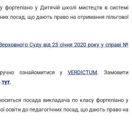
у фортепіано у Дитячій школі мистецтв в системі
чних посад, що дають право на отримання пільгової
Верховного Суду від 23 січня 2020 року у справі №
зручно ознайомитися у
VERDICTUM
. Замовити
а
тут
.
дноситься посада викладача по класу фортепіано у
ої освіти до педагогічних посад, що дають право на