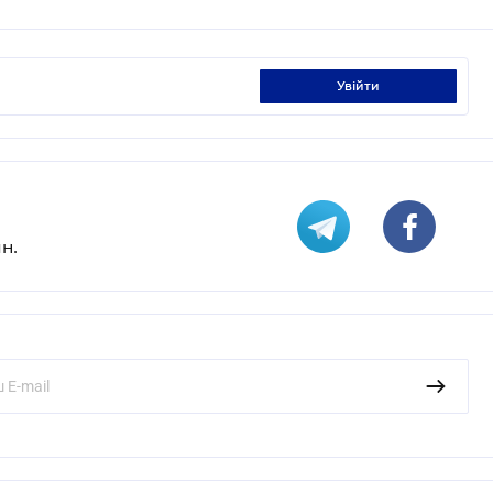
увійти
н.