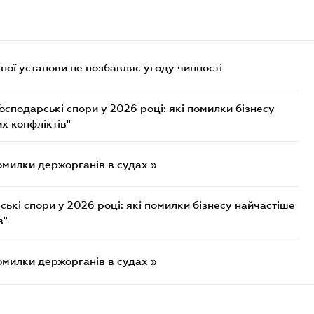
ої установи не позбавляє угоду чинності
осподарські спори у 2026 році: які помилки бізнесу
х конфліктів"
омилки держорганів в судах »
ькі спори у 2026 році: які помилки бізнесу найчастіше
в"
омилки держорганів в судах »