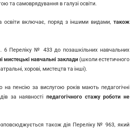
тою та самоврядування в галузі освіти.
ра освіти включає, поряд з іншими видами,
також
 п. 6 Переліку № 433 до позашкільних навчальних
ні мистецькі навчальні заклади
(школи естетичного
атральні, хорові, мистецтв та інші).
о на пенсію за вислугою років мають педагогічні
адів за наявності
педагогічного стажу роботи не
розповсюджується також дія Переліку № 963, який