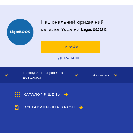
Національний юридичний
Liga:BOOK
каталог України
ТАРИФИ
ДЕТАЛЬНІШЕ
Періодичні видання та
Академія
довідники
ЮРИСТ&ЗАКОН
АКАДЕМІЯ ЛІГА:ЗАКОН
КАТАЛОГ РІШЕНЬ
БУХГАЛТЕР&ЗАКОН
ВСІ ТАРИФИ ЛІГА:ЗАКОН
ВІСНИК МСФЗ
ІНТЕРБУХ
ОСОБИСТИЙ ЕКСПЕРТ