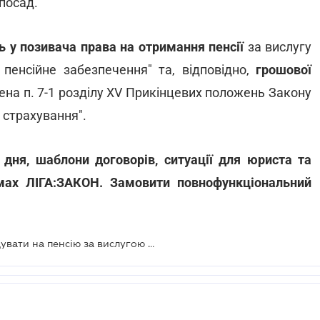
 посад.
ь у позивача права на отримання пенсії
за вислугу
о пенсійне забезпечення" та, відповідно,
грошової
ена п. 7-1 розділу XV Прикінцевих положень Закону
 страхування".
 дня, шаблони договорів, ситуації для юриста та
мах ЛІГА:ЗАКОН. Замовити повнофункціональний
ВС визначив, хто ще може претендувати на пенсію за вислугою років