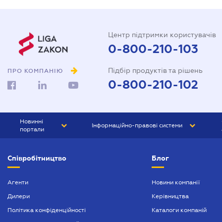
Центр підтримки користувачів
0-800-210-103
Підбір продуктів та рішень
ПРО КОМПАНІЮ
0-800-210-102
Новинні
Інформаційно-правові системи
портали
ЮРЛІГА
Право України
Співробітництво
Блог
БІЗНЕС
ГРАНД
БУХГАЛТЕР.ua
ПРАЙМ
Агенти
Новини компанії
Дилери
Керівництва
БУХГАЛТЕР ПРОФ
Політика конфіденційності
Каталоги компаній
ЮРИСТ ПРОФ