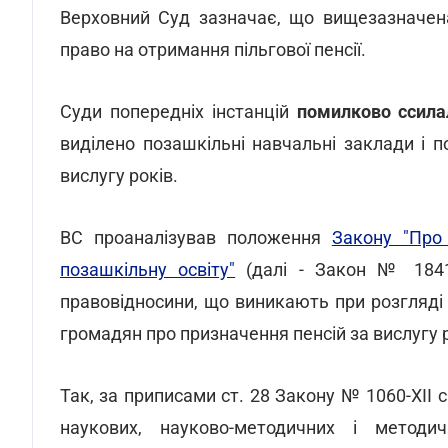
Верховний Суд зазначає, що вищезазначена
право на отримання пільгової пенсії.
Суди попередніх інстанцій
помилково ссил
виділено позашкільні навчальні заклади і 
вислугу років.
ВС проаналізував положення
Закону "Про 
позашкільну освіту"
(далі - Закон № 1841-
правовідносини, що виникають при розгляді
громадян про призначення пенсій за вислугу р
Так, за приписами ст. 28 Закону № 1060-XII 
наукових, науково-методичних і методич