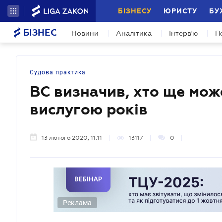
БІЗНЕСУ
ЮРИСТУ
БУ
БІЗНЕС
Новини
Аналітика
Інтерв'ю
П
Судова практика
ВС визначив, хто ще мож
вислугою років
13 лютого 2020, 11:11
13117
0
Реклама