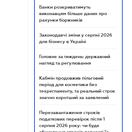
Банки розкриватимуть
виконавцям більше даних про
рахунки боржників
Законодавчі зміни у серпні 2026
для бізнесу в Україні
Головне за тиждень: державний
нагляд та регулювання
Кабмін продовжив пільговий
період для косметики без
техрегламенту, та реальний строк
значно коротший за заявлений
Перезавантаження строків
податкових перевірок після 1
серпня 2026 року: чи буде
обчислення строків давності "з