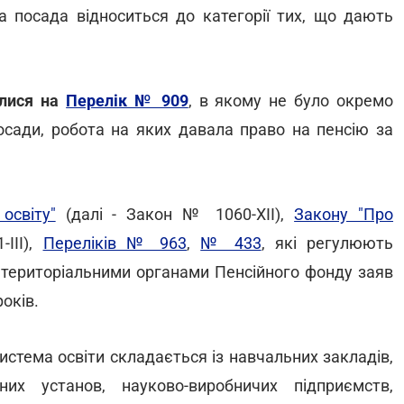
 посада відноситься до категорії тих, що дають
алися на
Перелік № 909
, в якому не було окремо
посади, робота на яких давала право на пенсію за
освіту"
(далі - Закон № 1060-XII),
Закону "Про
III),
Переліків № 963
,
№ 433
, які регулюють
 територіальними органами Пенсійного фонду заяв
оків.
система освіти складається із навчальних закладів,
них установ, науково-виробничих підприємств,