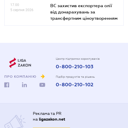
17.00
ВС захистив експортера олії
5 серпня 2026
від донарахувань за
трансфертним ціноутворенням
Центр підтримки користувачів
0-800-210-103
ПРО КОМПАНІЮ
Підбір продуктів та рішень
0-800-210-102
Реклама та PR
на
ligazakon.net