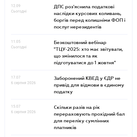
12.09
ДПС роз'яснила податкові
Сьогодні
наслідки курсових коливань,
боргів перед колишніми ФОП і
послуг нерезидентів
11.05
Безкоштовний вебінар
Сьогодні
"ТЦУ-2025: хто має звітувати,
що змінилося та як
підготуватися до 1 жовтня"
17.07
Заборонений КВЕД у ЄДР не
6 серпня 2026
привід для відмови в єдиному
податку
15.07
Скільки разів на рік
6 серпня 2026
перераховують прохідний бал
для переліку сумлінних
платників