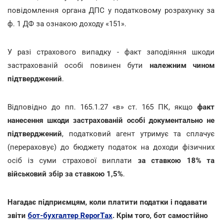
повідомлення органа ДПС у податковому розрахунку за
ф. 1 ДФ за ознакою доходу «151».
У разі страхового випадку - факт заподіяння шкоди
застрахованій особі повинен бути
належним чином
підтверджений
.
Відповідно до пп. 165.1.27 «в» ст. 165 ПК, якщо
факт
нанесення шкоди застрахованій особі документально не
підтверджений
, податковий агент утримує та сплачує
(перераховує) до бюджету податок на доходи фізичних
осіб із суми страхової виплати
за ставкою 18% та
військовий збір за ставкою 1,5%
.
Нагадає підприємцям, коли платити податки і подавати
звіти
бот-бухгалтер ReporTах
. Крім того, бот самостійно