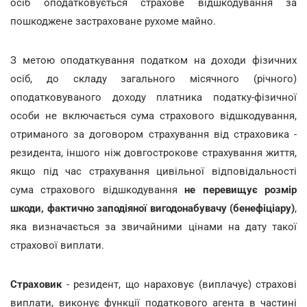
осіб оподатковується страхове відшкодування за
пошкоджене застраховане рухоме майно.
З метою оподаткування податком на доходи фізичних
осіб, до складу загального місячного (річного)
оподатковуваного доходу платника податку-фізичної
особи не включається сума страхового відшкодування,
отриманого за договором страхування від страховика -
резидента, іншого ніж довгострокове страхування життя,
якщо під час страхування цивільної відповідальності
сума страхового відшкодування
не перевищує розмір
шкоди, фактично заподіяної вигодонабувачу (бенефіціару)
,
яка визначається за звичайними цінами на дату такої
страхової виплати.
Страховик
- резидент, що нараховує (виплачує) страхові
виплати, виконує функції податкового агента в частині