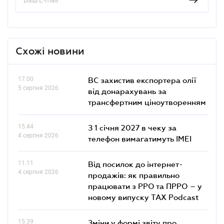
Схожі новини
17.00
ВС захистив експортера олії
5 серпня 2026
від донарахувань за
трансфертним ціноутворенням
15.44
З 1 січня 2027 в чеку за
4 серпня 2026
телефон вимагатимуть IMEI
11.11
Від посилок до інтернет-
4 серпня 2026
продажів: як правильно
працювати з РРО та ПРРО – у
новому випуску TAX Podcast
15.39
Зміни у формі звіту про