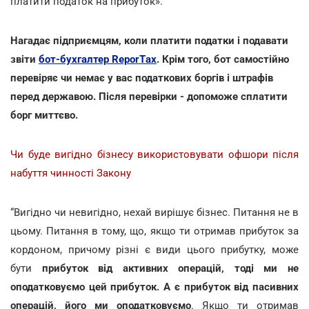
платити податок на прибуток».
Нагадає підприємцям, коли платити податки і подавати
звіти
бот-бухгалтер ReporTах
. Крім того, бот самостійно
перевіряє чи немає у вас податкових боргів і штрафів
перед державою. Після перевірки - допоможе сплатити
борг миттєво.
Чи буде вигідно бізнесу використовувати офшори після
набуття чинності Закону
“Вигідно чи невигідно, нехай вирішує бізнес. Питання не в
цьому. Питання в тому, що, якщо ти отримав прибуток за
кордоном, причому різні є види цього прибутку, може
бути
прибуток від активних операцій, тоді ми не
оподатковуємо цей прибуток. А є прибуток від пасивних
операцій, його ми оподатковуємо
. Якщо ти отримав