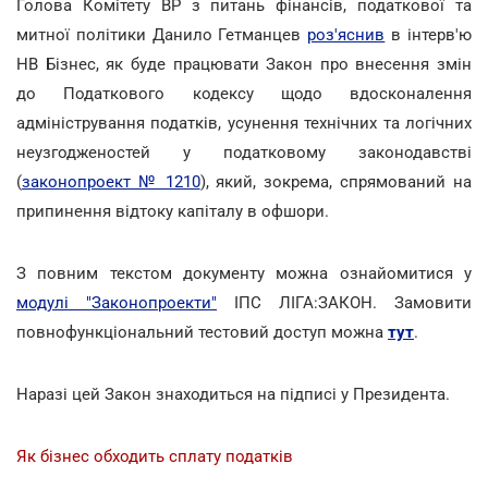
Голова Комітету ВР з питань фінансів, податкової та
митної політики Данило Гетманцев
роз'яснив
в інтерв'ю
НВ Бізнес, як буде працювати Закон про внесення змін
до Податкового кодексу щодо вдосконалення
адміністрування податків, усунення технічних та логічних
неузгодженостей у податковому законодавстві
(
законопроект № 1210
), який, зокрема, спрямований на
припинення відтоку капіталу в офшори.
З повним текстом документу можна ознайомитися у
модулі "Законопроекти"
ІПС ЛІГА:ЗАКОН. Замовити
повнофункціональний тестовий доступ можна
тут
.
Наразі цей Закон знаходиться на підписі у Президента.
Як бізнес обходить сплату податків