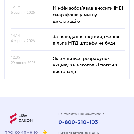
12.12
Мінфін зобов'язав вносити IMEI
5 серпня 2026
смартфонів у митну
декларацію
14.14
За неподання підтвердження
4 серпня 2026
пільг з МТД штрафу не буде
12.35
Як зміниться розрахунок
29 липня 2026
акцизу за алкоголь і тютюн з
листопада
Центр підтримки користувачів
0-800-210-103
ПРО КОМПАНІЮ
Підбір продуктів та рішень