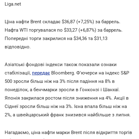
Liga.net
Ціна нафти Brent складає $36,87 (+7,25%) за баррель.
Нафта WTI торгувалася по $33,27 (+6,87%) за баррель.
Попередні торги закрилися на $34,36 та $31,13
відповідно.
Азіатські фондові індекси також показали ознаки
стабілізації,
передає
Bloomberg. Ф'ючерси на індекс S&P
500 зросли більш ніж на 3% після падіння на 8% в
понеділок, а бенчмарки зросли в Гонконзі і Шанхаї.
Японія закрилася ростом після зниження на 4%. Акції в
Сіднеї зросли більш ніж на 3%. Ієна впала більш ніж на
2%, а швейцарський франк знизився найбільше з липня.
Нагадаємо, ціна нафти марки Brent після відкриття торгів