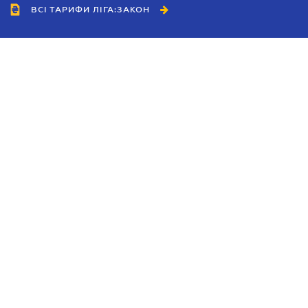
ВСІ ТАРИФИ ЛІГА:ЗАКОН
Співробітництво
Агенти
Дилери
Політика конфіденційності
Умови використання сайту
Реклама
Блог
Новини компанії
Керівництва
Каталоги компаній
Теми в центрі уваги
Підтримка та контакти