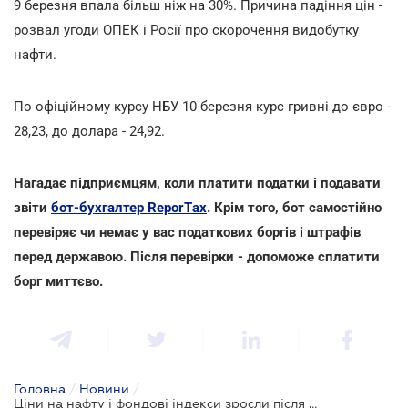
9 березня впала більш ніж на 30%. Причина падіння цін -
розвал угоди ОПЕК і Росії про скорочення видобутку
нафти.
По офіційному курсу НБУ 10 березня курс гривні до євро -
28,23, до долара - 24,92.
Нагадає підприємцям, коли платити податки і подавати
звіти
бот-бухгалтер ReporTах
. Крім того, бот самостійно
перевіряє чи немає у вас податкових боргів і штрафів
перед державою. Після перевірки - допоможе сплатити
борг миттєво.
Головна
/
Новини
/
Ціни на нафту і фондові індекси зросли після обвалу 9 березня