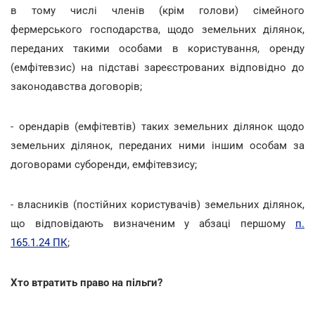
в тому числі членів (крім голови) сімейного
фермерського господарства, щодо земельних ділянок,
переданих такими особами в користування, оренду
(емфітевзис) на підставі зареєстрованих відповідно до
законодавства договорів;
- орендарів (емфітевтів) таких земельних ділянок щодо
земельних ділянок, переданих ними іншим особам за
договорами суборенди, емфітевзису;
- власників (постійних користувачів) земельних ділянок,
що відповідають визначеним у абзаці першому
п.
165.1.24 ПК
;
Хто втратить право на пільги?