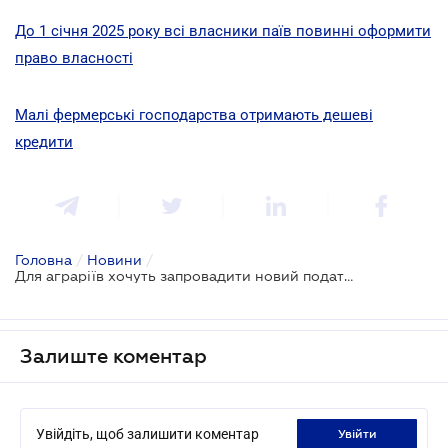
До 1 січня 2025 року всі власники паїв повинні оформити
право власності
Малі фермерські господарства отримають дешеві
кредити
Головна
/
Новини
/
Для аграріїв хочуть запровадити новий податок
Залиште коментар
Увійдіть, щоб залишити коментар
увійти