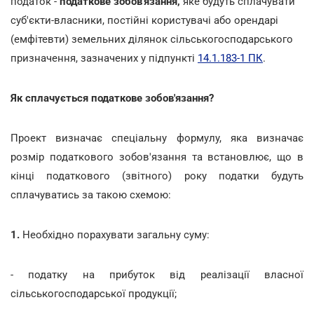
податок -
податкове зобов'язання,
яке будуть сплачувати
суб'єкти-власники, постійні користувачі або орендарі
(емфітевти) земельних ділянок сільськогосподарського
призначення,
зазначених у підпункті
14.1.183-1 ПК
.
Як сплачується податкове зобов'язання?
Проект визначає спеціальну формулу, яка визначає
розмір податкового зобов'язання та встановлює, що в
кінці податкового (звітного) року податки будуть
сплачуватись за такою схемою:
1.
Необхідно порахувати загальну суму:
- податку на прибуток від реалізації власної
сільськогосподарської продукції;