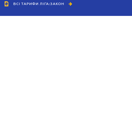
ВСІ ТАРИФИ ЛІГА:ЗАКОН
Співробітництво
Агенти
Дилери
Політика конфіденційності
Умови використання сайту
Реклама
Блог
Новини компанії
Керівництва
Каталоги компаній
Теми в центрі уваги
Підтримка та контакти