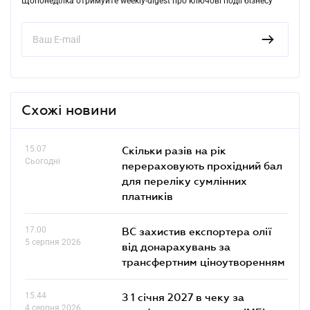
Щопонеділка отримуйте weekly-digest про ключові події бізнесу
Схожі новини
15.07
Скільки разів на рік
Сьогодні
перераховують прохідний бал
для переліку сумлінних
платників
17.00
ВС захистив експортера олії
5 серпня 2026
від донарахувань за
трансфертним ціноутворенням
15.44
З 1 січня 2027 в чеку за
4 серпня 2026