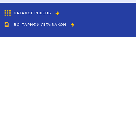
КАТАЛОГ РІШЕНЬ
ВСІ ТАРИФИ ЛІГА:ЗАКОН
Співробітництво
Агенти
Дилери
Політика конфіденційності
Умови використання сайту
Реклама
Блог
Новини компанії
Керівництва
Каталоги компаній