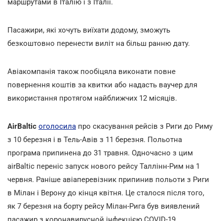
маршрутами в Італію і з Італії.
Пасажири, які хочуть виїхати додому, зможуть
безкоштовно перенести виліт на більш ранню дату.
Авіакомпанія також пообіцяла виконати повне
повернення коштів за квитки або надасть ваучер для
використання протягом найближчих 12 місяців.
АirBaltic
оголосила
про скасування рейсів з Риги до Риму
з 10 березня і в Тель-Авів з 11 березня. Польотна
програма припинена до 31 травня. Одночасно з цим
airBaltic переніс запуск нового рейсу Таллінн-Рим на 1
червня. Раніше авіаперевізник припинив польоти з Риги
в Мілан і Верону до кінця квітня. Це сталося після того,
як 7 березня на борту рейсу Мілан-Рига був виявлений
пасажир з коронавирусной інфекцією COVID-19.