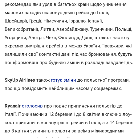
рекомендаціями урядів багатьох країн щодо уникнення
масових заходів скасовує деякі рейси до Італії,
Швейцарії, Греції, Німеччини, Ізраїлю, Іспанії,
Великобританії, Литви, Азербайджану, Туреччини, Польщі,
Угорщини, Австрії, Чехії, Фінляндії, Данії, а також частоту
окремих внутрішніх рейсів в межах України.Пасажири, які
залишили свої контактні дані під час бронювання, будуть
поінформовані про будь-які зміни в розкладі заздалегідь.
SkyUp Airlines
також
готує зміни
до польотної програми,
про що повідомить найблищим часом у соцмережах.
Ryanair
оголосив
про повне припинення польотів до
Італії. Починаючи з 12 березня і до 8 квітня включно лоу-
кост припинить всі внутрішні рейси в Італії, а з 14 березня
до 8 квітня зупинить польоти за всіма міжнародними