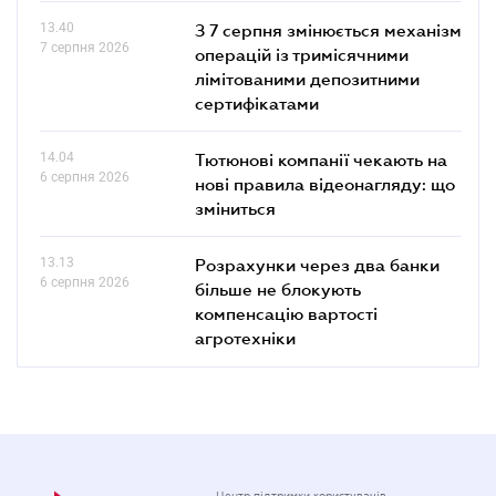
13.40
З 7 серпня змінюється механізм
7 серпня 2026
операцій із тримісячними
лімітованими депозитними
сертифікатами
14.04
Тютюнові компанії чекають на
6 серпня 2026
нові правила відеонагляду: що
зміниться
13.13
Розрахунки через два банки
6 серпня 2026
більше не блокують
компенсацію вартості
агротехніки
Центр підтримки користувачів