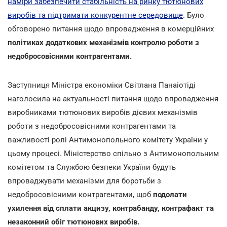
наміри забезпечити стабільність на ринку тютюнових
виробів та підтримати конкурентне середовище
. Було
обговорено питання щодо впровадження в комерційних
політиках додаткових механізмів контролю роботи з
недобросовісними контрагентами.
Заступниця Міністра економіки Світлана Панаіотіді
наголосила на актуальності питання щодо впровадження
виробниками тютюнових виробів дієвих механізмів
роботи з недобросовісними контрагентами та
важливості ролі Антимонопольного комітету України у
цьому процесі. Міністерство спільно з Антимонопольним
комітетом та Службою безпеки України будуть
впроваджувати механізми для боротьби з
недобросовісними контрагентами, щоб
подолати
ухилення від сплати акцизу, контрабанду, контрафакт та
незаконний обіг тютюнових виробів.