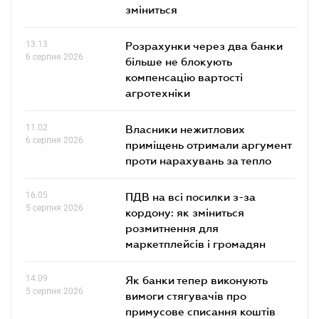
зміниться
13.13
Розрахунки через два банки
6 серпня 2026
більше не блокують
компенсацію вартості
агротехніки
11.02
Власники нежитлових
6 серпня 2026
приміщень отримали аргумент
проти нарахувань за тепло
16.05
ПДВ на всі посилки з-за
5 серпня 2026
кордону: як зміниться
розмитнення для
маркетплейсів і громадян
14.09
Як банки тепер виконують
5 серпня 2026
вимоги стягувачів про
примусове списання коштів