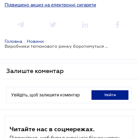
Підвищено акциз на електронні сигарети
Головна
/
Новини
/
Виробники тютюнового ринку боротимуться з недобросовісними контрагентами
Залиште коментар
Увійдіть, щоб залишити коментар
увійти
Читайте нас в соцмережах.
Підпишіться, щоб бути в курсі усіх бізнес-новин.