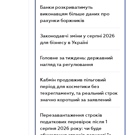
Банки розкриватимуть
виконавцям більше даних про
рахунки боржників
Законодавчі зміни у серпні 2026
для бізнесу в Україні
Головне за тиждень: державний
нагляд та регулювання
Кабмін продовжив пільговий
період для косметики без
техрегламенту, та реальний строк
значно коротший за заявлений
Перезавантаження строків
податкових перевірок після 1
серпня 2026 року: чи буде
обчислення строків давності "з