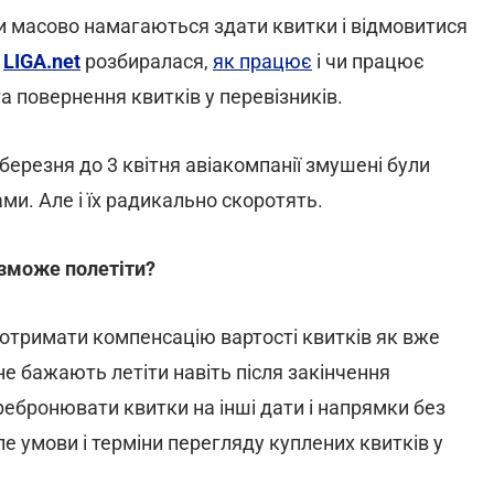
сти масово намагаються здати квитки і відмовитися
LIGA.net
розбиралася,
як працює
і чи працює
а повернення квитків у перевізників.
березня до 3 квітня авіакомпанії змушені були
ами. Але і їх радикально скоротять.
 зможе полетіти?
отримати компенсацію вартості квитків як вже
 не бажають летіти навіть після закінчення
ебронювати квитки на інші дати і напрямки без
ле умови і терміни перегляду куплених квитків у