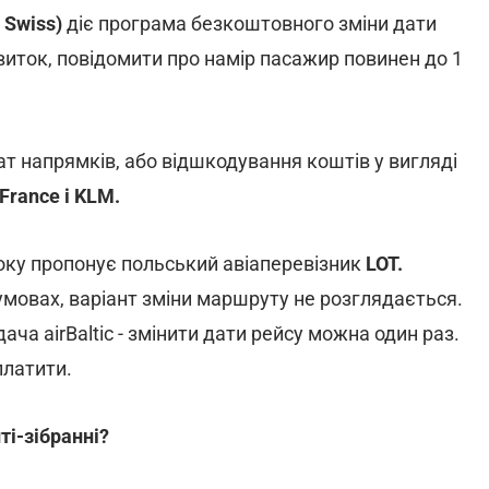
 Swiss)
діє програма безкоштовного зміни дати
квиток, повідомити про намір пасажир повинен до 1
ат напрямків, або відшкодування коштів у вигляді
 France і KLM.
року пропонує польський авіаперевізник
LOT.
мовах, варіант зміни маршруту не розглядається.
ача airBaltic - змінити дати рейсу можна один раз.
платити.
ті-зібранні?