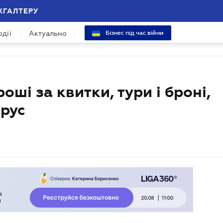
ХГАЛТЕРУ
одії
Актуально
Бізнес під час війни
оші за квитки, тури і броні,
ірус