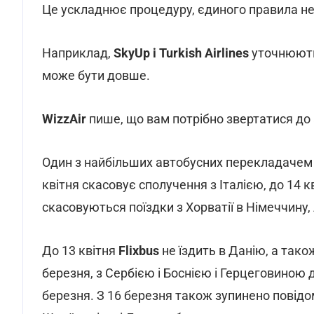
Це ускладнює процедуру, єдиного правила н
Наприклад,
SkyUp і Turkish Airlines
уточнюють
може бути довше.
WizzAir
пише, що вам потрібно звертатися до 
Один з найбільших автобусних перекладачем Є
квітня скасовує сполучення з Італією, до 14 к
скасовуються поїздки з Хорватії в Німеччину,
До 13 квітня
Flixbus
не їздить в Данію, а та
березня, з Сербією і Боснією і Герцеговиною д
березня. З 16 березня також зупинено повідо