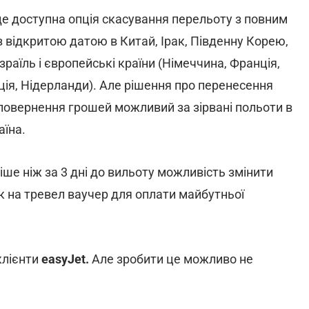
де доступна опція скасування перельоту з повним
 відкритою датою в Китай, Ірак, Південну Корею,
раїль і європейські країни (Німеччина, Франція,
веція, Нідерланди). Але рішення про перенесення
повернення грошей можливий за зірвані польоти в
аїна.
іше ніж за 3 дні до вильоту можливість змінити
к на тревел ваучер для оплати майбутньої
клієнти
easyJet.
Але зробити це можливо не