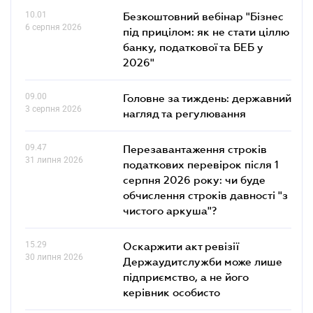
10.01
Безкоштовний вебінар "Бізнес
6 серпня 2026
під прицілом: як не стати ціллю
банку, податкової та БЕБ у
2026"
09.00
Головне за тиждень: державний
3 серпня 2026
нагляд та регулювання
09.47
Перезавантаження строків
31 липня 2026
податкових перевірок після 1
серпня 2026 року: чи буде
обчислення строків давності "з
чистого аркуша"?
15.29
Оскаржити акт ревізії
30 липня 2026
Держаудитслужби може лише
підприємство, а не його
керівник особисто