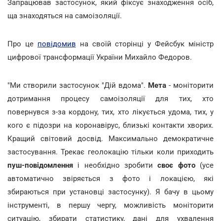
Запрацював застосунок, який фіксує знаходження осіб,
ща знаходяться на самоізоляції.
Про це
повідомив
на своїй сторінці у Фейсбук міністр
цифрової трансформації України Михайло Федоров.
"Ми створили застосунок "Дій вдома".
Мета
- моніторити
дотримання процесу самоізоляції для тих, хто
повернувся з-за кордону, тих, хто лікується удома, тих, у
кого є підозри на коронавірус, близькі контакти хворих.
Кращий світовий досвід. Максимально демократичне
застосування. Трекає геолокацію тільки коли приходить
пуш-повідомлення
і необхідно зробити
своє фото
(усе
автоматично звіряється з фото і локацією, які
збираються при установці застосунку). Я бачу в цьому
інструменті, в першу чергу, можливість моніторити
ситуацію, збирати статистику, дані для ухвалення