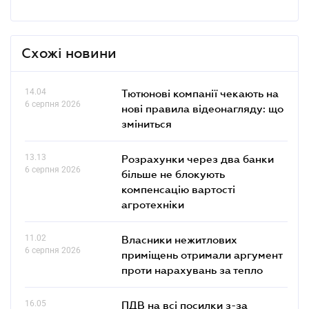
Схожі новини
14.04
Тютюнові компанії чекають на
6 серпня 2026
нові правила відеонагляду: що
зміниться
13.13
Розрахунки через два банки
6 серпня 2026
більше не блокують
компенсацію вартості
агротехніки
11.02
Власники нежитлових
6 серпня 2026
приміщень отримали аргумент
проти нарахувань за тепло
16.05
ПДВ на всі посилки з-за