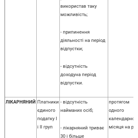
використав таку
можливість;
- припинення
діяльності на період
відпустки;
- відсутність
доходуна період
відпустки.
ЛІКАРНЯНИЙ
Платники
- відсутність
протягом
єдиного
найманих осіб;
одного
податку І
календарног
і ІІ груп
місяця на рік
- лікарняний триває
30 і більше