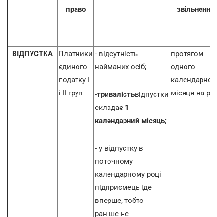
право
звільнення
ВІДПУСТКА
Платники
- відсутність
протягом
єдиного
найманих осіб;
одного
податку І
календарног
і ІІ груп
місяця на рік
-
тривалість
відпустки
складає
1
календарний місяць;
- у відпустку в
поточному
календарному році
підприємець іде
вперше, тобто
раніше не