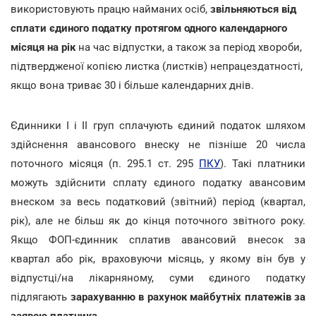
використовують працю найманих осіб,
звільняються від
сплати єдиного податку
протягом одного календарного
місяця на рік
на час відпустки, а також за період хвороби,
підтвердженої копією листка (листків) непрацездатності,
якщо вона триває 30 і більше календарних днів.
Єдинники І і ІІ груп сплачують єдиний податок шляхом
здійснення авансового внеску не пізніше 20 числа
поточного місяця (п. 295.1 ст. 295
ПКУ
). Такі платники
можуть здійснити сплату єдиного податку авансовим
внеском за весь податковий (звітний) період (квартал,
рік), але не більш як до кінця поточного звітного року.
Якщо ФОП-єдинник сплатив авансовий внесок за
квартал або рік, враховуючи місяць, у якому він був у
відпустці/на лікарняному, суми єдиного податку
підлягають
зарахуванню в рахунок майбутніх платежів за
заявою платника
.