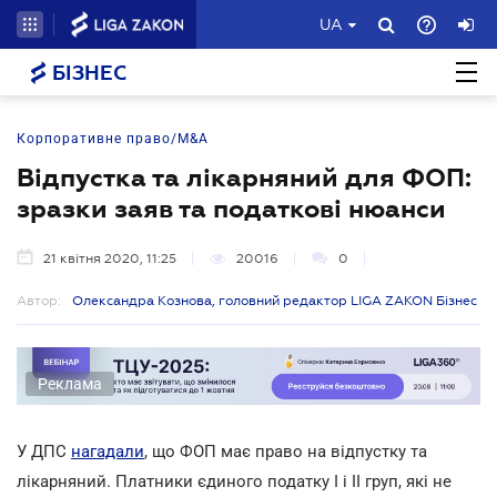
UA
БІЗНЕС
Корпоративне право/M&A
Відпустка та лікарняний для ФОП:
зразки заяв та податкові нюанси
21 квітня 2020, 11:25
20016
0
Автор:
Олександра Кознова, головний редактор LIGA ZAKON Бізнес
Реклама
У ДПС
нагадали
, що ФОП має право на відпустку та
лікарняний. Платники єдиного податку І і ІІ груп, які не