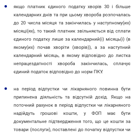
якщо платник єдиного податку хворів 30 і більше
календарних днів та при цьому хвороба розпочалась
до 20 числа місяця та закінчилась у наступному(их)
місяці(ях), то такий платник звільняється від сплати
єдиного податку лише за календарний(і) місяць(і) (в
якому(их) почав хворіти (хворів)), а за наступний
календарний місяць, в якому відповідно до листка
непрацездатності хвороба закінчилась, сплачує
єдиний податок відповідно до норм ПКУ.
на період відпустки чи лікарняного повинна бути
припинена діяльність та відсутній дохід. Якщо на
поточний рахунок в період відпустки чи лікарняного
надійдуть грошові кошти, у ФОП має бути
документальне підтвердження того, що це кошти за
товари (послуги), поставлені до початку відпустки чи