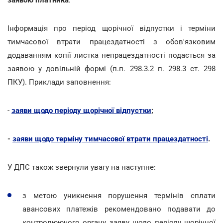
Інформація про період щорічної відпустки і терміни
тимчасової втрати працездатності з обов'язковим
додаванням копії листка непрацездатності подається за
заявою у довільній формі (п.п. 298.3.2 п. 298.3 ст. 298
ПКУ). Приклади заповнення:
-
заяви щодо періоду щорічної відпустки
;
-
заяви щодо терміну тимчасової втрати працездатності
.
У ДПС також звернули увагу на наступне:
з метою уникнення порушення термінів сплати
авансових платежів рекомендовано подавати до
контролюючого органу заяву щодо періоду щорічної