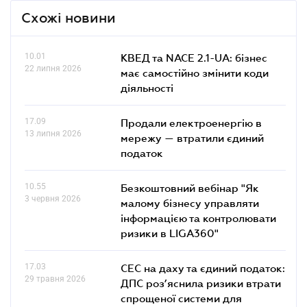
Схожі новини
10.01
КВЕД та NACE 2.1-UA: бізнес
22 липня 2026
має самостійно змінити коди
діяльності
17.09
Продали електроенергію в
13 липня 2026
мережу — втратили єдиний
податок
10.55
Безкоштовний вебінар "Як
3 червня 2026
малому бізнесу управляти
інформацією та контролювати
ризики в LIGA360"
17.03
СЕС на даху та єдиний податок:
29 травня 2026
ДПС роз’яснила ризики втрати
спрощеної системи для