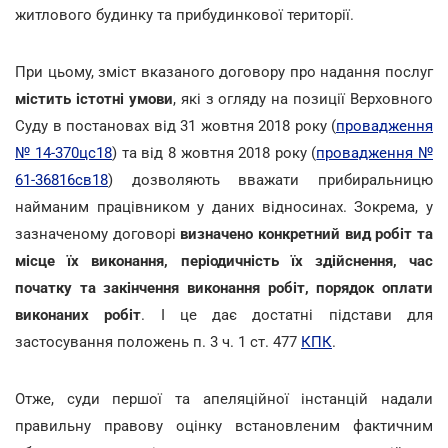
житлового будинку та прибудинкової території.
При цьому, зміст вказаного договору про надання послуг
містить істотні умови
, які з огляду на позиції Верховного
Суду в постановах від 31 жовтня 2018 року (
провадження
№ 14-370цс18
) та від 8 жовтня 2018 року (
провадження №
61-36816св18
) дозволяють вважати прибиральницю
найманим працівником у даних відносинах. Зокрема, у
зазначеному договорі
визначено конкретний вид робіт та
місце їх виконання, періодичність їх здійснення, час
початку та закінчення виконання робіт, порядок оплати
виконаних робіт
. І це дає достатні підстави для
застосування положень п. 3 ч. 1 ст. 477
КПК
.
Отже, суди першої та апеляційної інстанцій надали
правильну правову оцінку встановленим фактичним