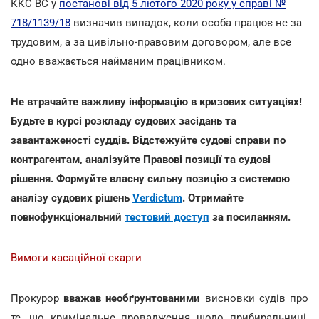
ККС ВС у
постанові від 5 лютого 2020 року у справі №
718/1139/18
визначив випадок, коли особа працює не за
трудовим, а за цивільно-правовим договором, але все
одно вважається найманим працівником.
Не втрачайте важливу інформацію в кризових ситуаціях!
Будьте в курсі розкладу судових засідань та
завантаженості суддів. Відстежуйте судові справи по
контрагентам, аналізуйте Правові позиції та судові
рішення. Формуйте власну сильну позицію з системою
аналізу судових рішень
Verdictum
. Отримайте
повнофункціональний
тестовий доступ
за посиланням.
Вимоги касаційної скарги
Прокурор
вважав необґрунтованими
висновки судів про
те, що кримінальне провадження щодо прибиральниці,