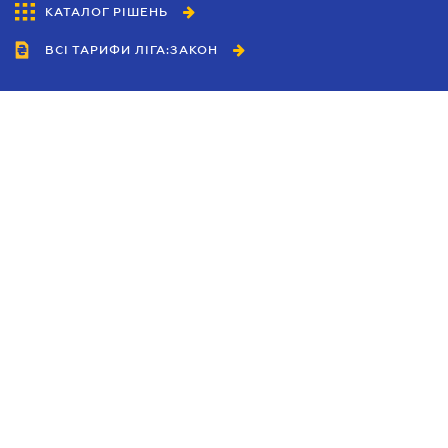
КАТАЛОГ РІШЕНЬ
ВСІ ТАРИФИ ЛІГА:ЗАКОН
Співробітництво
Агенти
Дилери
Політика конфіденційності
Умови використання сайту
Реклама
Блог
Новини компанії
Керівництва
Каталоги компаній
Теми в центрі уваги