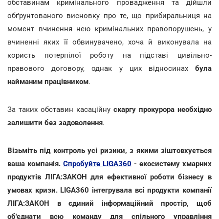
обставинам кримінального провадження та дійшли
обґрунтованого висновку про те, що прибиральниця на
момент вчинення нею кримінальних правопорушень, у
вчиненні яких її обвинувачено, хоча й виконувала на
користь потерпілої роботу на підставі цивільно-
правового договору, однак у цих відносинах
була
найманим працівником
.
За таких обставин касаційну
скаргу прокурора необхідно
залишити без задоволення
.
Візьміть під контроль усі ризики, з якими зіштовхується
ваша компанія.
Спробуйте LIGA360
- екосистему хмарних
продуктів ЛІГА:ЗАКОН для ефективної роботи бізнесу в
умовах кризи. LIGA360 інтегрувала всі продукти компанії
ЛІГА:ЗАКОН в єдиний інформаційний простір, щоб
об'єднати всю команду для спільного управління