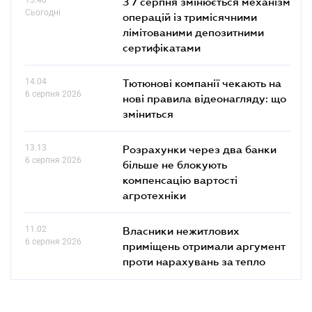
З 7 серпня змінюється механізм
Сьогодні
операцій із тримісячними
лімітованими депозитними
сертифікатами
14.04
Тютюнові компанії чекають на
6 серпня 2026
нові правила відеонагляду: що
зміниться
13.13
Розрахунки через два банки
6 серпня 2026
більше не блокують
компенсацію вартості
агротехніки
11.02
Власники нежитлових
6 серпня 2026
приміщень отримали аргумент
проти нарахувань за тепло