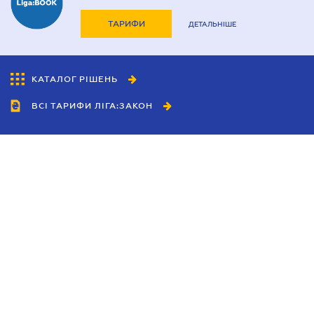
ТАРИФИ
ДЕТАЛЬНІШЕ
КАТАЛОГ РІШЕНЬ
ВСІ ТАРИФИ ЛІГА:ЗАКОН
Співробітництво
Агенти
Дилери
Політика конфіденційності
Умови використання сайту
Реклама
Блог
Новини компанії