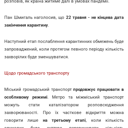
розповів, як країна житиме далі в умовах пандемії.
Пан Шмигаль наголосив, що
22 травня - не кінцева дата
закінчення карантину
.
Наступний етап послаблення карантинних обмежень буде
запроваджений, коли протягом певного періоду кількість
захворілих буде зменшуватися.
Щодо громадського транспорту
Міський громадський транспорт
продовжує працювати в
особливому режимі
. Метро та міжміський транспорт
можуть стати каталізатором розповсюдження
захворюваності. Про їх часткове відкриття можна
говорити лише
на третьому етапі
, коли кількість
одужалих буде суттєво перевищувати кількість