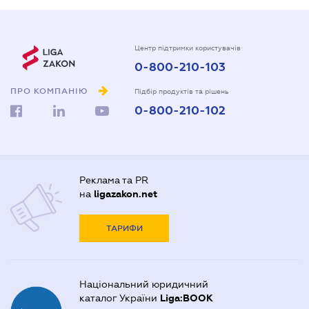
Центр підтримки користувачів
0-800-210-103
ПРО КОМПАНІЮ
Підбір продуктів та рішень
0-800-210-102
Реклама та PR
на
ligazakon.net
ТАРИФИ
Національний юридичний
каталог України
Liga:BOOK