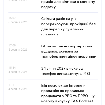
привід для відмови в єдиному
податку
15.07
Скільки разів на рік
6 серпня 2026
перераховують прохідний бал
для переліку сумлінних
платників
17.00
ВС захистив експортера олії
5 серпня 2026
від донарахувань за
трансфертним ціноутворенням
15.44
З 1 січня 2027 в чеку за
4 серпня 2026
телефон вимагатимуть IMEI
11.11
Від посилок до інтернет-
4 серпня 2026
продажів: як правильно
працювати з РРО та ПРРО – у
новому випуску TAX Podcast