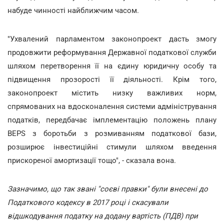
набуде чинності найближчим часом.
"Ухвалений парламентом законопроект дасть змогу
продовжити реформування Державної податкової служби
шляхом перетворення її на єдину юридичну особу та
підвищення прозорості її діяльності. Крім того,
законопроект містить низку важливих норм,
спрямованих на вдосконалення системи адміністрування
податків, передбачає імплементацію положень плану
BEPS з боротьби з розмиванням податкової бази,
розширює інвестиційні стимули шляхом введення
прискореної амортизації тощо", - сказала вона.
Зазначимо, що так звані "соєві правки" були внесені до
Податкового кодексу в 2017 році і скасували
відшкодування податку на додану вартість (ПДВ) при