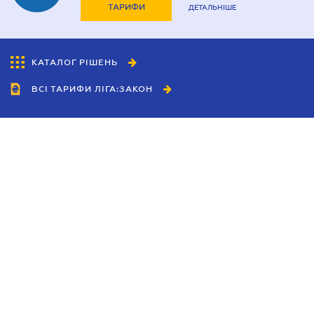
ТАРИФИ
ДЕТАЛЬНІШЕ
КАТАЛОГ РІШЕНЬ
ВСІ ТАРИФИ ЛІГА:ЗАКОН
Співробітництво
Агенти
Дилери
Політика конфіденційності
Умови використання сайту
Реклама
Блог
Новини компанії
Керівництва