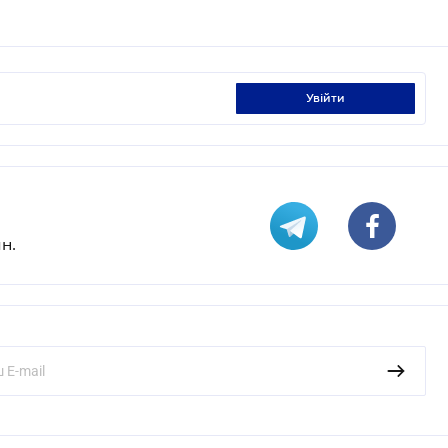
увійти
н.