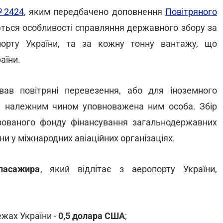
№2424
, яким передбачено доповнення
Повітряного
ться особливості справляння державного збору за
порту України, та за кожну тонну вантажу, що
аїни.
вав повітряні перевезення, або для іноземного
ша належним чином уповноважена ним особа. Збір
зованого фонду фінансування загальнодержавних
їни у міжнародних авіаційних організаціях.
пасажира
, який відлітає з аеропорту України,
ежах України -
0,5 долара США
;