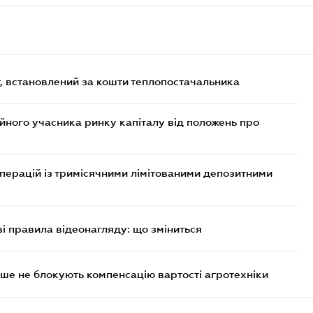
, встановлений за кошти теплопостачальника
ійного учасника ринку капіталу від положень про
операцій із тримісячними лімітованими депозитними
ві правила відеонагляду: що зміниться
ше не блокують компенсацію вартості агротехніки