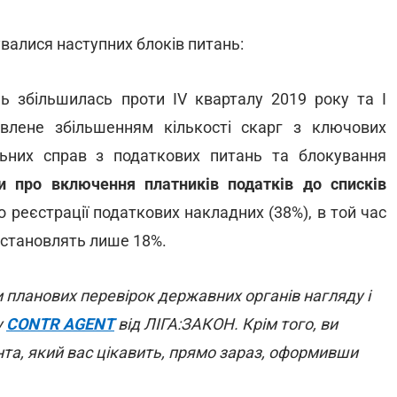
увалися наступних блоків питань:
ь збільшилась проти ІV кварталу 2019 року та І
влене збільшенням кількості скарг з ключових
льних справ з податкових питань та блокування
и про включення платників податків до списків
 реєстрації податкових накладних (38%), в той час
 становлять лише 18%.
 планових перевірок державних органів нагляду і
у
CONTR AGENT
від ЛІГА:ЗАКОН. Крім того, ви
та, який вас цікавить, прямо зараз, оформивши