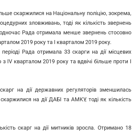
льше скаржилися на Національну поліцію, зокрема,
роцедурних зловживань, тоді як кількість звернень
 Водночас Рада отримала менше звернень стосовно
арталом 2019 року та І кварталом 2019 року.
у періоді Рада отримала 33 скарги на дії місцевих
 з IV кварталом 2019 року та вдвічі більше проти І
 скарг на дії державних регуляторів зменшилась
каржилися на дії ДАБІ та АМКУ, тоді як кількість
лькість скарг на дії митників зросла. Отримано 18