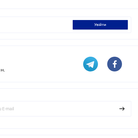
увійти
н.