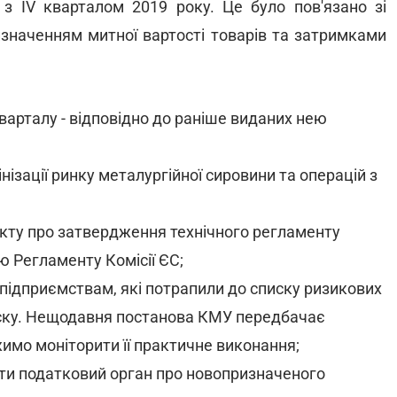
 з IV кварталом 2019 року. Це було пов'язано зі
визначенням митної вартості товарів та затримками
варталу - відповідно до раніше виданих нею
нізації ринку металургійної сировини та операцій з
акту про затвердження технічного регламенту
ю Регламенту Комісії ЄС;
підприємствам, які потрапили до списку ризикових
писку. Нещодавня постанова КМУ передбачає
жимо моніторити її практичне виконання;
ати податковий орган про новопризначеного