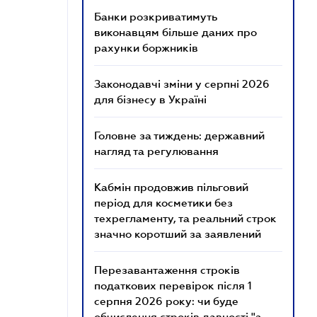
Банки розкриватимуть
виконавцям більше даних про
рахунки боржників
Законодавчі зміни у серпні 2026
для бізнесу в Україні
Головне за тиждень: державний
нагляд та регулювання
Кабмін продовжив пільговий
період для косметики без
техрегламенту, та реальний строк
значно коротший за заявлений
Перезавантаження строків
податкових перевірок після 1
серпня 2026 року: чи буде
обчислення строків давності "з