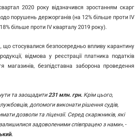
квартал 2020 року відзначився зростанням скарг
до порушень держорганів (на 12% більше проти ІV
 18% більше проти ІV кварталу 2019 року).
, що стосувалися безпосередньо впливу карантину
родукції, відмова у реєстрації платника податків
я магазинів, безпідставна заборона проведення
нути та заощадити
231 млн. грн.
Крім цього,
ужбовців, допомоги виконати рішення судів,
мати дозволи та ліцензії. Серед скаржників, які
9% залишилися задоволеними співпрацею з нами»
, -
ький
.