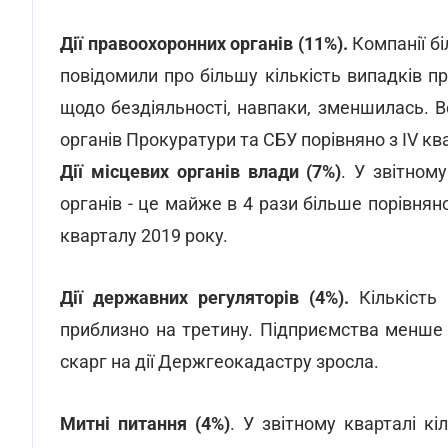
Дії правоохоронних органів (11%).
Компанії бі
повідомили про більшу кількість випадків п
щодо бездіяльності, навпаки, зменшилась.
органів Прокуратури та СБУ порівняно з ІV кв
Дії місцевих органів влади (7%)
. У звітном
органів - це майже в 4 рази більше порівняно
кварталу 2019 року.
Дії державних регуляторів (4%).
Кількість
приблизно на третину. Підприємства менше с
скарг на дії Держгеокадастру зросла.
Митні питання (4%)
. У звітному кварталі кі