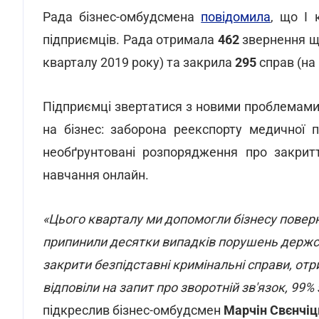
Рада бізнес-омбудсмена
повідомила
, що I 
підприємців. Рада отримала
462
звернення що
кварталу 2019 року) та закрила
295
справ (на
Підприємці звертатися з новими проблемами
на бізнес: заборона реекспорту медичної п
необґрунтовані розпорядження про закритт
навчання онлайн.
«Цього кварталу ми допомогли бізнесу повер
припинили десятки випадків порушень держсл
закрити безпідставні кримінальні справи, отри
відповіли на запит про зворотній зв'язок, 9
підкреслив бізнес-омбудсмен
Марчін Свєнчіц