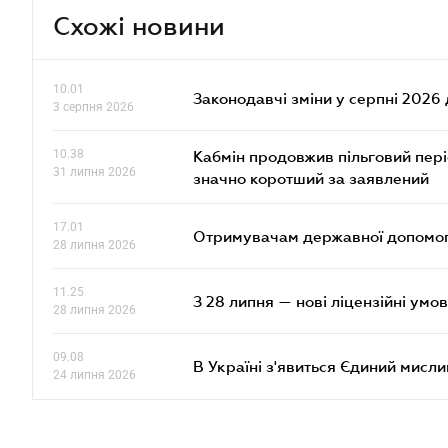
Схожі новини
10.01
Законодавчі зміни у серпні 2026 
3 серпня 2026
10.38
Кабмін продовжив пільговий пері
31 липня 2026
значно коротший за заявлений
17.01
Отримувачам державної допомоги
28 липня 2026
11.25
З 28 липня — нові ліцензійні умо
28 липня 2026
09.08
В Україні з'явиться Єдиний мисли
24 липня 2026