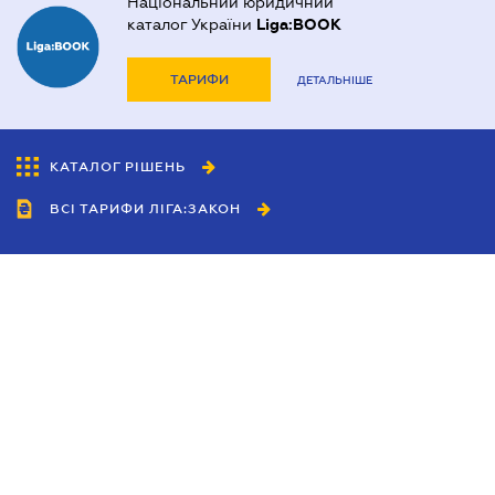
Національний юридичний
каталог України
Liga:BOOK
ТАРИФИ
ДЕТАЛЬНІШЕ
КАТАЛОГ РІШЕНЬ
ВСІ ТАРИФИ ЛІГА:ЗАКОН
Співробітництво
Агенти
Дилери
Політика конфіденційності
Умови використання сайту
Реклама
Блог