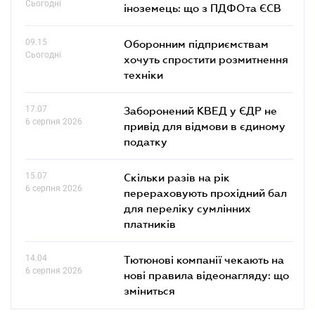
Сьогодні
іноземець: що з ПДФОта ЄСВ
09.15
Оборонним підприємствам
Сьогодні
хочуть спростити розмитнення
техніки
17.07
Заборонений КВЕД у ЄДР не
6 серпня 2026
привід для відмови в єдиному
податку
15.07
Скільки разів на рік
6 серпня 2026
перераховують прохідний бал
для переліку сумлінних
платників
14.04
Тютюнові компанії чекають на
6 серпня 2026
нові правила відеонагляду: що
зміниться