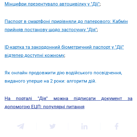
Мінцифри презентувало автоцивілку у "Дії"
;
Паспорт в смартфоні прирівняли до паперового: Кабмін
прийняв постанову щодо застосунку "Дія"
;
ID-картка та закордонний біометричний паспорт у "Дії"
відтепер доступні кожному
;
Як онлайн продовжити дію водійського посвідчення,
виданого уперше на 2 роки: алгоритм дій.
На порталі "Дія" можна підписати документ за
допомогою ЕЦП: популярні питання