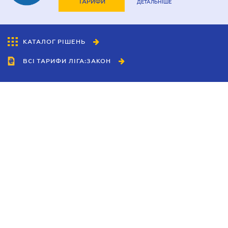
ТАРИФИ
ДЕТАЛЬНІШЕ
КАТАЛОГ РІШЕНЬ
ВСІ ТАРИФИ ЛІГА:ЗАКОН
Співробітництво
Агенти
Дилери
Політика конфіденційності
Умови використання сайту
Реклама
Блог
Новини компанії
Керівництва