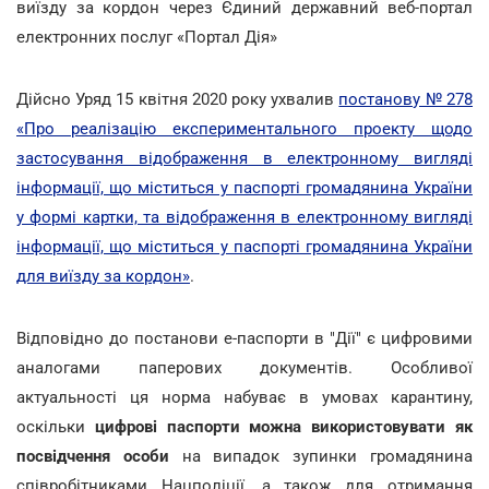
виїзду за кордон через Єдиний державний веб-портал
електронних послуг «Портал Дія»
Дійсно Уряд 15 квітня 2020 року ухвалив
постанову № 278
«Про реалізацію експериментального проекту щодо
застосування відображення в електронному вигляді
інформації, що міститься у паспорті громадянина України
у формі картки, та відображення в електронному вигляді
інформації, що міститься у паспорті громадянина України
для виїзду за кордон»
.
Відповідно до постанови е-паспорти в "Дії" є цифровими
аналогами паперових документів. Особливої
актуальності ця норма набуває в умовах карантину,
оскільки
цифрові паспорти можна використовувати як
посвідчення особи
на випадок зупинки громадянина
співробітниками Нацполіції, а також для отримання