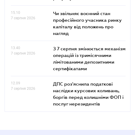
15.10
Чи звільняє воєнний стан
7 серпня 2026
професійного учасника ринку
капіталу від положень про
нагляд
13.40
З 7 серпня змінюється механізм
7 серпня 2026
операцій із тримісячними
лімітованими депозитними
сертифікатами
12.09
ДПС роз'яснила податкові
7 серпня 2026
наслідки курсових коливань,
боргів перед колишніми ФОП і
послуг нерезидентів