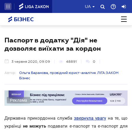
UA
БІЗНЕС
Паспорт в додатку "Дія" не
дозволяє виїхати за кордон
3 червня 2020, 09:09
48891
0
Автор:
Ольга Баранова, провідний юрист-аналітик ЛІГА:ЗАКОН
Бізнес
Реклама
Державна прикордонна служба
звернула увагу
на те, що
українці
не можуть
подавати e-паспорт та е-паспорт для