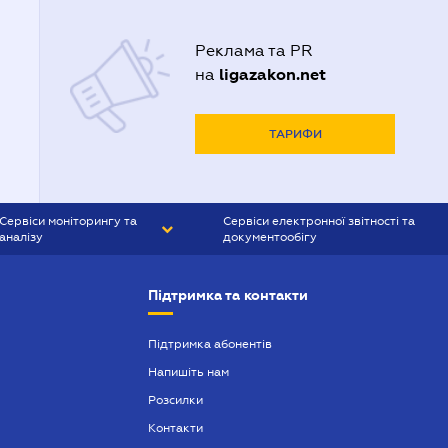
Реклама та PR
ligazakon.net
на
ТАРИФИ
Сервіси моніторингу та
Сервіси електронної звітності та
аналізу
документообігу
CONTR AGENT
Liga:REPORT
Підтримка та контакти
SMS-МАЯК
VERDICTUM
Підтримка абонентів
Напишіть нам
SEMANTRUM
Розсилки
SMS-МАЯК ІПОТЕКА
Контакти