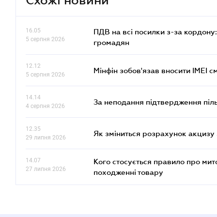
16.05
ПДВ на всі посилки з-за кордону:
5 серпня 2026
громадян
12.12
Мінфін зобов'язав вносити IMEI 
5 серпня 2026
14.14
За неподання підтвердження піл
4 серпня 2026
12.35
Як зміниться розрахунок акцизу 
29 липня 2026
14.07
Кого стосується правило про ми
27 липня 2026
походженні товару