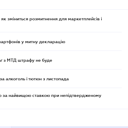
 як зміниться розмитнення для маркетплейсів і
смартфонів у митну декларацію
ьг з МТД штрафу не буде
за алкоголь і тютюн з листопада
то за найвищою ставкою при непідтвердженому