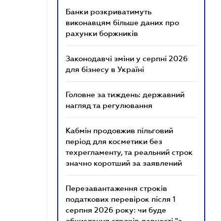
Банки розкриватимуть
виконавцям більше даних про
рахунки боржників
Законодавчі зміни у серпні 2026
для бізнесу в Україні
Головне за тиждень: державний
нагляд та регулювання
Кабмін продовжив пільговий
період для косметики без
техрегламенту, та реальний строк
значно коротший за заявлений
Перезавантаження строків
податкових перевірок після 1
серпня 2026 року: чи буде
обчислення строків давності "з