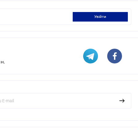
увійти
н.