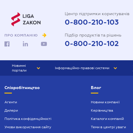
Центр підтримки користувачів
0-800-210-103
Підбір продуктів та рішень
ПРО КОМПАНІЮ
0-800-210-102
Новинні
Інформаційно-правові системи
портали
ЮРЛІГА
Право України
Співробітництво
Блог
БІЗНЕС
ГРАНД
БУХГАЛТЕР.ua
ПРАЙМ
Агенти
Новини компанії
Дилери
Керівництва
БУХГАЛТЕР ПРОФ
Політика конфіденційності
Каталоги компаній
ЮРИСТ ПРОФ
Умови використання сайту
Теми в центрі уваги
ЮРИСТ