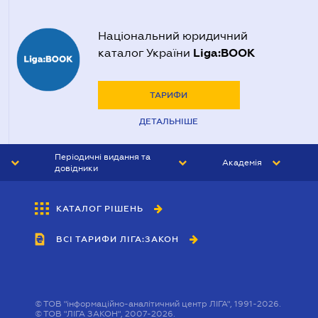
Національний юридичний
Liga:BOOK
каталог України
ТАРИФИ
ДЕТАЛЬНІШЕ
Періодичні видання та
Академія
довідники
ЮРИСТ&ЗАКОН
АКАДЕМІЯ ЛІГА:ЗАКОН
КАТАЛОГ РІШЕНЬ
БУХГАЛТЕР&ЗАКОН
ВСІ ТАРИФИ ЛІГА:ЗАКОН
ВІСНИК МСФЗ
ІНТЕРБУХ
ОСОБИСТИЙ ЕКСПЕРТ
©
ТОВ "інформаційно-аналітичний центр ЛІГА", 1991-2026.
©
ТОВ "ЛІГА ЗАКОН", 2007-2026.