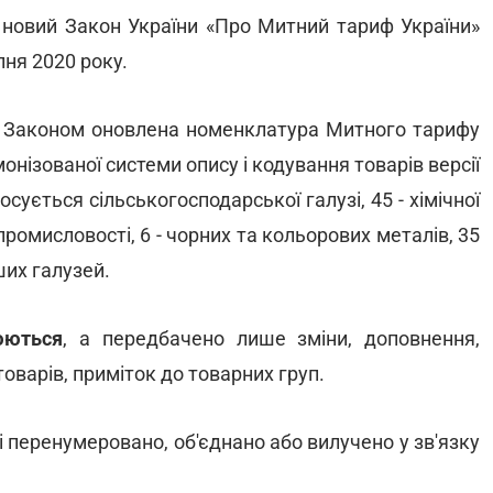
а новий Закон України «Про Митний тариф України»
пня 2020 року.
и Законом оновлена номенклатура Митного тарифу
монізованої системи опису і кодування товарів версії
осується сільськогосподарської галузі, 45 - хімічної
ї промисловості, 6 - чорних та кольорових металів, 35
нших галузей.
юються
, а передбачено лише зміни, доповнення,
оварів, приміток до товарних груп.
і перенумеровано, об'єднано або вилучено у зв'язку