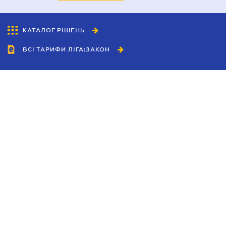
КАТАЛОГ РІШЕНЬ
ВСІ ТАРИФИ ЛІГА:ЗАКОН
Співробітництво
Агенти
Дилери
Політика конфіденційності
Умови використання сайту
Реклама
Блог
Новини компанії
Керівництва
Каталоги компаній