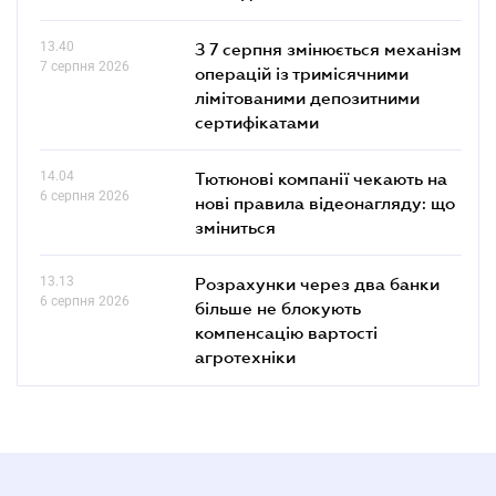
13.40
З 7 серпня змінюється механізм
7 серпня 2026
операцій із тримісячними
лімітованими депозитними
сертифікатами
14.04
Тютюнові компанії чекають на
6 серпня 2026
нові правила відеонагляду: що
зміниться
13.13
Розрахунки через два банки
6 серпня 2026
більше не блокують
компенсацію вартості
агротехніки