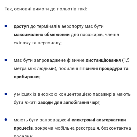
Так, основні вимоги до польотів такі:
доступ
до терміналів аеропорту має бути
максимально обмежений
для пасажирів, членів
екіпажу та персоналу;
має бути запроваджене фізичне д
истанціювання
(1,5
метра між людьми), посилені
гігієнічні процедури та
прибирання
;
у місцях із високою концентрацією пасажирів мають
бути вжиті
заходи для запобігання черг
;
мають бути запроваджені
електронні альтернативи
процесів
, зокрема мобільна реєстрація, безконтактна
посадка;