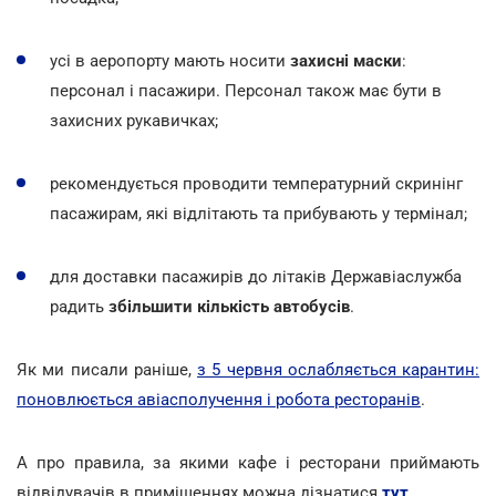
усі в аеропорту мають носити
захисні маски
:
персонал і пасажири. Персонал також має бути в
захисних рукавичках;
рекомендується проводити температурний скринінг
пасажирам, які відлітають та прибувають у термінал;
для доставки пасажирів до літаків Державіаслужба
радить
збільшити кількість автобусів
.
Як ми писали раніше,
з 5 червня ослабляється карантин:
поновлюється авіасполучення і робота ресторанів
.
А про правила, за якими кафе і ресторани приймають
відвідувачів в приміщеннях можна дізнатися
тут
.