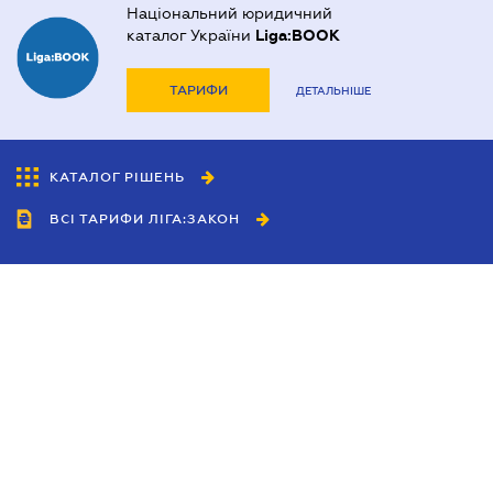
Національний юридичний
каталог України
Liga:BOOK
ТАРИФИ
ДЕТАЛЬНІШЕ
КАТАЛОГ РІШЕНЬ
ВСІ ТАРИФИ ЛІГА:ЗАКОН
Співробітництво
Агенти
Дилери
Політика конфіденційності
Умови використання сайту
Реклама
Блог