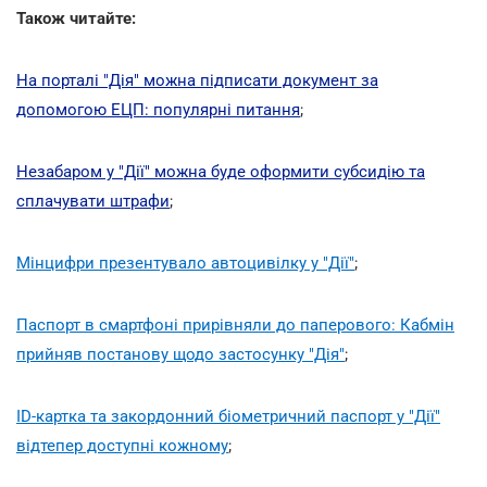
Також читайте:
На порталі "Дія" можна підписати документ за
допомогою ЕЦП: популярні питання
;
Незабаром у "Дії" можна буде оформити субсидію та
сплачувати штрафи
;
Мінцифри презентувало автоцивілку у "Дії"
;
Паспорт в смартфоні прирівняли до паперового: Кабмін
прийняв постанову щодо застосунку "Дія"
;
ID-картка та закордонний біометричний паспорт у "Дії"
відтепер доступні кожному
;