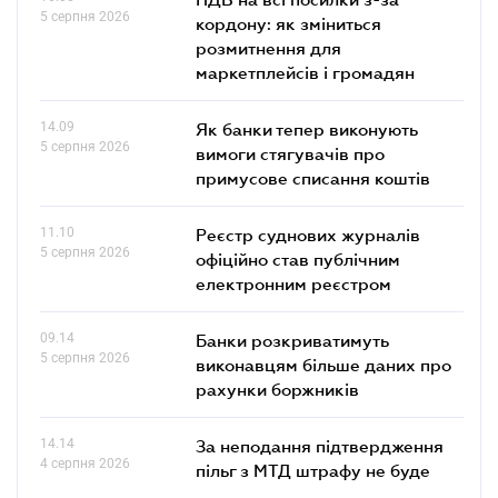
5 серпня 2026
кордону: як зміниться
розмитнення для
маркетплейсів і громадян
14.09
Як банки тепер виконують
5 серпня 2026
вимоги стягувачів про
примусове списання коштів
11.10
Реєстр суднових журналів
5 серпня 2026
офіційно став публічним
електронним реєстром
09.14
Банки розкриватимуть
5 серпня 2026
виконавцям більше даних про
рахунки боржників
14.14
За неподання підтвердження
4 серпня 2026
пільг з МТД штрафу не буде