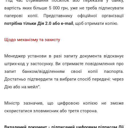
“Під час отримання посилок або переказів у банку,
вартість яких більше 5 000 грн, уже не треба підписувати
паперові копії. Представнику офіційної організації
потрібна тільки Дія 2.0 або e-mail
, щоб отримати копію.
Щодо механізму та захисту
Менеджер установи в разі запиту документа відсканує
штрих-код у застосунку. Ви отримаєте повідомлення про
запит банком/відділенням своєї копії паспорта.
Достатньо підтвердити та вибрати спосіб передачі: через
Дію або на мейл”.
Міністр зазначив, що цифровою копією не зможе
скористатися зловмисник або третя сторона.
Вкладений документ - підписаний цифровим підписом Дії