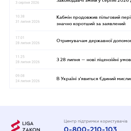
Законодавчі зміни у серпні 2026 
3 серпня 2026
10.38
Кабмін продовжив пільговий пері
31 липня 2026
значно коротший за заявлений
17.01
Отримувачам державної допомоги
28 липня 2026
11.25
З 28 липня — нові ліцензійні умо
28 липня 2026
09.08
В Україні з'явиться Єдиний мисли
24 липня 2026
Центр підтримки користувачів
0-800-210-103