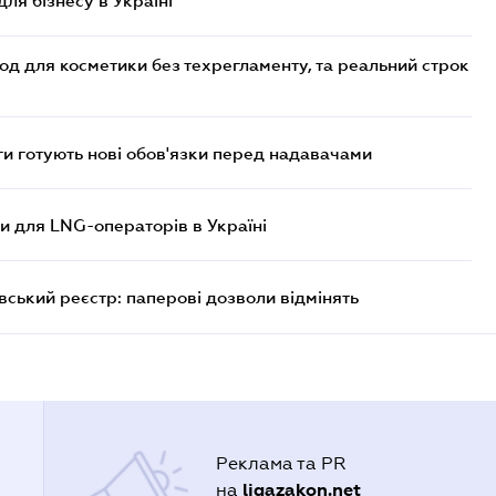
для бізнесу в Україні
од для косметики без техрегламенту, та реальний строк
 готують нові обов'язки перед надавачами
ви для LNG-операторів в Україні
вський реєстр: паперові дозволи відмінять
Реклама та PR
ligazakon.net
на