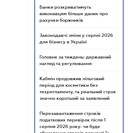
Банки розкриватимуть
виконавцям більше даних про
рахунки боржників
Законодавчі зміни у серпні 2026
для бізнесу в Україні
Головне за тиждень: державний
нагляд та регулювання
Кабмін продовжив пільговий
період для косметики без
техрегламенту, та реальний строк
значно коротший за заявлений
Перезавантаження строків
податкових перевірок після 1
серпня 2026 року: чи буде
обчислення строків давності "з