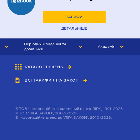
ТАРИФИ
ДЕТАЛЬНІШЕ
Періодичні видання та
Академія
довідники
ЮРИСТ&ЗАКОН
АКАДЕМІЯ ЛІГА:ЗАКОН
КАТАЛОГ РІШЕНЬ
БУХГАЛТЕР&ЗАКОН
ВСІ ТАРИФИ ЛІГА:ЗАКОН
ВІСНИК МСФЗ
ІНТЕРБУХ
ОСОБИСТИЙ ЕКСПЕРТ
©
ТОВ "інформаційно-аналітичний центр ЛІГА", 1991-2026.
©
ТОВ "ЛІГА ЗАКОН", 2007-2026.
©
Інформаційне агенство "ЛІГА:ЗАКОН", 2010-2026.