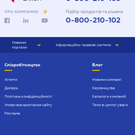
Підбір продуктів та рішень
ПРО КОМПАНІЮ
0-800-210-102
Новинні
Інформаційно-правові системи
портали
ЮРЛІГА
Право України
Співробітництво
Блог
БІЗНЕС
ГРАНД
БУХГАЛТЕР.ua
ПРАЙМ
Агенти
Новини компанії
Дилери
Керівництва
БУХГАЛТЕР ПРОФ
Політика конфіденційності
Каталоги компаній
ЮРИСТ ПРОФ
Умови використання сайту
Теми в центрі уваги
ЮРИСТ
Реклама
ПІДПРИЄМЕЦЬ