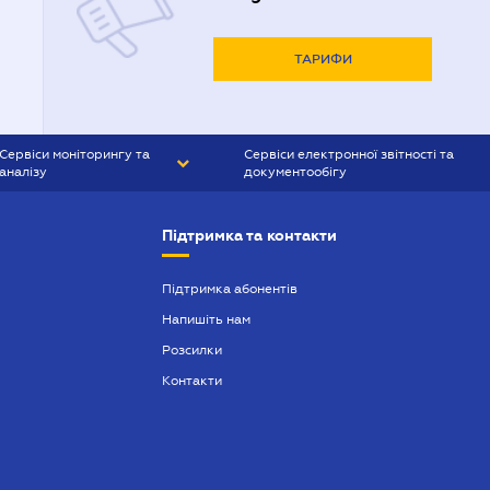
ТАРИФИ
Сервіси моніторингу та
Сервіси електронної звітності та
аналізу
документообігу
CONTR AGENT
Liga:REPORT
Підтримка та контакти
SMS-МАЯК
VERDICTUM
Підтримка абонентів
Напишіть нам
SEMANTRUM
Розсилки
SMS-МАЯК ІПОТЕКА
Контакти