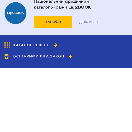
Національний юридичний
каталог України
Liga:BOOK
ТАРИФИ
ДЕТАЛЬНІШЕ
КАТАЛОГ РІШЕНЬ
ВСІ ТАРИФИ ЛІГА:ЗАКОН
Співробітництво
Агенти
Дилери
Політика конфіденційності
Умови використання сайту
Реклама
Блог