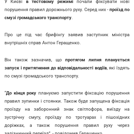
У Києві
в тестовому режимі
почали фіксувати нові
порушення правил дорожнього руху. Серед них -
проїзд по
смузі громадського транспорту
.
Про це під час брифінгу заявив заступник міністра
внутрішніх справ Антон Геращенко.
Він також зазначив, що
протягом липня планується
запуск і притягнення до відповідальності водіїв
, які їздять
по смузі громадського транспорту.
“
До кінця року
плануємо запустити фіксацію порушення
правил зупинки і стоянки. Також буде запущена фіксація
проїзду на заборонний знак світлофора, виїзду на
зустрічну смугу, проїзду по тротуарах і пішохідних
доріжках, а також порушення правил руху через
залізничний переїзд”, - повідомив Геращенко.