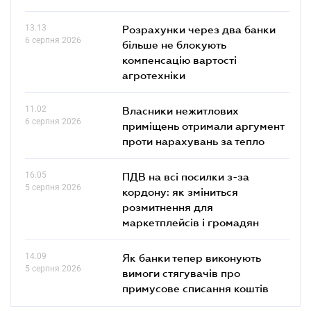
13.13
Розрахунки через два банки
6 серпня 2026
більше не блокують
компенсацію вартості
агротехніки
11.02
Власники нежитлових
6 серпня 2026
приміщень отримали аргумент
проти нарахувань за тепло
16.05
ПДВ на всі посилки з-за
5 серпня 2026
кордону: як зміниться
розмитнення для
маркетплейсів і громадян
14.09
Як банки тепер виконують
5 серпня 2026
вимоги стягувачів про
примусове списання коштів