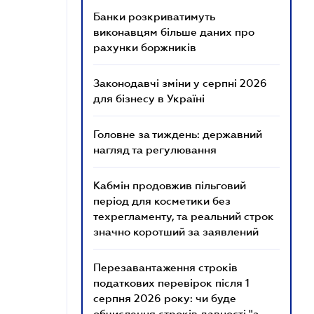
Банки розкриватимуть
виконавцям більше даних про
рахунки боржників
Законодавчі зміни у серпні 2026
для бізнесу в Україні
Головне за тиждень: державний
нагляд та регулювання
Кабмін продовжив пільговий
період для косметики без
техрегламенту, та реальний строк
значно коротший за заявлений
Перезавантаження строків
податкових перевірок після 1
серпня 2026 року: чи буде
обчислення строків давності "з