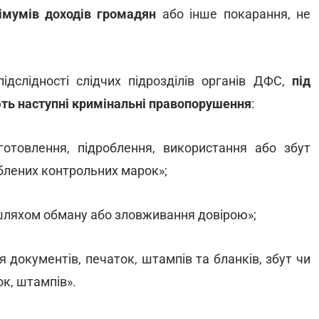
імумів доходів громадян
або інше покарання, не
ідслідності слідчих підрозділів органів ДФС,
під
ють наступні кримінальні правопорушення
:
отовлення, підроблення, використання або збут
блених контрольних марок»;
 шляхом обману або зловживання довірою»;
ня документів, печаток, штампів та бланків, збут чи
к, штампів».