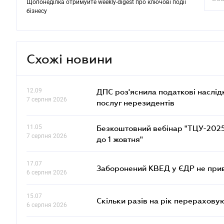
Щопонеділка отримуйте weekly-digest про ключові події
бізнесу
Схожі новини
12.09
ДПС роз'яснила податкові наслід
7 серпня 2026
послуг нерезидентів
11.05
Безкоштовний вебінар "ТЦУ-2025: 
7 серпня 2026
до 1 жовтня"
17.07
Заборонений КВЕД у ЄДР не прив
6 серпня 2026
15.07
Скільки разів на рік перерахову
6 серпня 2026