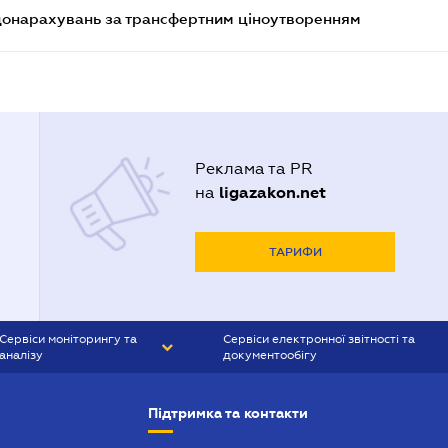
 донарахувань за трансфертним ціноутворенням
Реклама та PR
ligazakon.net
на
ТАРИФИ
Сервіси моніторингу та
Сервіси електронної звітності та
аналізу
документообігу
CONTR AGENT
Liga:REPORT
Підтримка та контакти
SMS-МАЯК