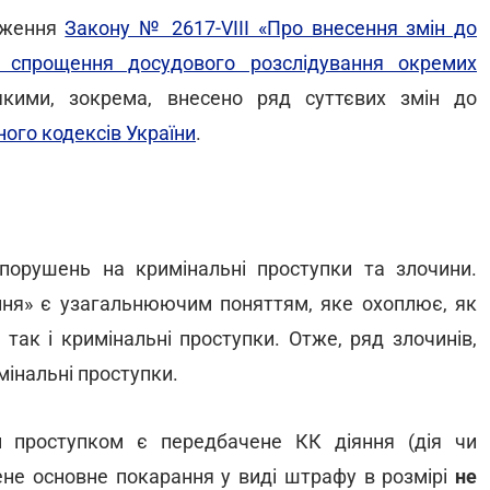
ложення
Закону № 2617-VIII «Про внесення змін до
 спрощення досудового розслідування окремих
якими, зокрема, внесено ряд суттєвих змін до
ого кодексів України
.
опорушень на кримінальні проступки та злочини.
ння» є узагальнюючим поняттям, яке охоплює, як
 так і кримінальні проступки. Отже, ряд злочинів,
мінальні проступки.
м проступком є передбачене КК діяння (дія чи
ене основне покарання у виді штрафу в розмірі
не