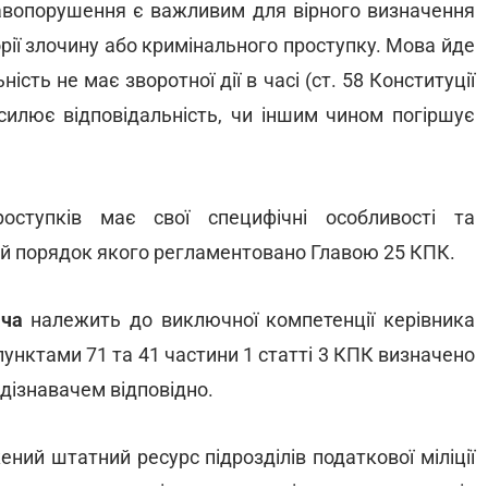
вопорушення є важливим для вірного визначення
орії злочину або кримінального проступку. Мова йде
ість не має зворотної дії в часі (ст. 58 Конституції
осилює відповідальність, чи іншим чином погіршує
ступків має свої специфічні особливості та
ий порядок якого регламентовано Главою 25 КПК.
ача
належить до виключної компетенції керівника
дпунктами 71 та 41 частини 1 статті 3 КПК визначено
 дізнавачем відповідно.
ий штатний ресурс підрозділів податкової міліції