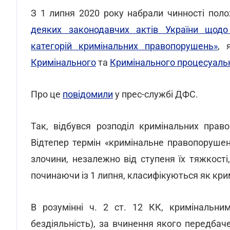
З 1 липня 2020 року набрали чинності по
деяких законодавчих актів України щодо
категорій кримінальних правопорушень»
, 
Кримінального
та
Кримінального процесуальн
Про це
повідомили
у прес-службі ДФС.
Так, відбувся розподіл кримінальних прав
Відтепер термін «кримінальне правопоруше
злочини, незалежно від ступеня їх тяжкості,
починаючи із 1 липня, класифікуються як кри
В розумінні ч. 2 ст. 12 КК, кримінальни
бездіяльність), за вчинення якого передбач