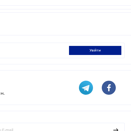
увійти
н.