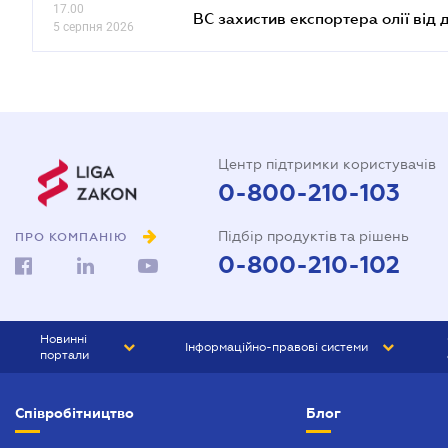
17.00
ВС захистив експортера олії від
5 серпня 2026
Центр підтримки користувачів
0-800-210-103
Підбір продуктів та рішень
ПРО КОМПАНІЮ
0-800-210-102
Новинні
Інформаційно-правові системи
портали
ЮРЛІГА
Право України
Співробітництво
Блог
БІЗНЕС
ГРАНД