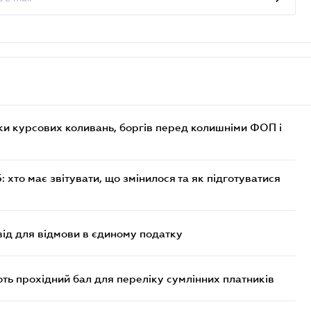
ки курсових коливань, боргів перед колишніми ФОП і
хто має звітувати, що змінилося та як підготуватися
ід для відмови в єдиному податку
ють прохідний бал для переліку сумлінних платників