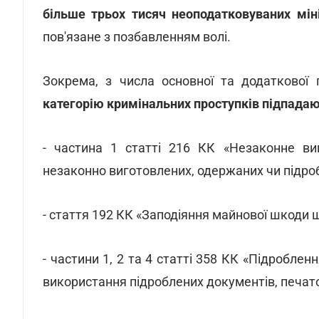
більше трьох тисяч неоподатковуваних мін
пов'язане з позбавленням волі.
Зокрема, з числа основної та додаткової п
категорію кримінальних проступків підпада
- частина 1 статті 216 КК «Незаконне виг
незаконно виготовлених, одержаних чи підро
- стаття 192 КК «Заподіяння майнової шкоди
- частини 1, 2 та 4 статті 358 КК «Підроблен
використання підроблених документів, печато