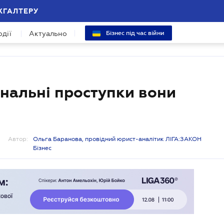
ХГАЛТЕРУ
одії
Актуально
Бізнес під час війни
інальні проступки вони
Автор:
Ольга Баранова, провідний юрист-аналітик ЛІГА:ЗАКОН
Бізнес