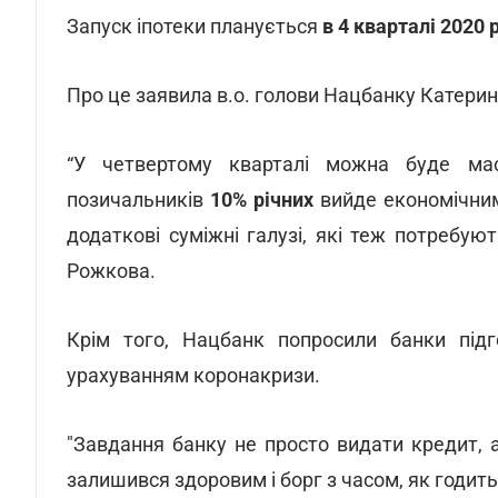
Запуск іпотеки планується
в 4 кварталі 2020 
Про це заявила в.о. голови Нацбанку Катерина
“У четвертому кварталі можна буде мас
позичальників
10% річних
вийде економічним
додаткові суміжні галузі, які теж потребую
Рожкова.
Крім того, Нацбанк попросили банки під
урахуванням коронакризи.
"Завдання банку не просто видати кредит, а
залишився здоровим і борг з часом, як годить