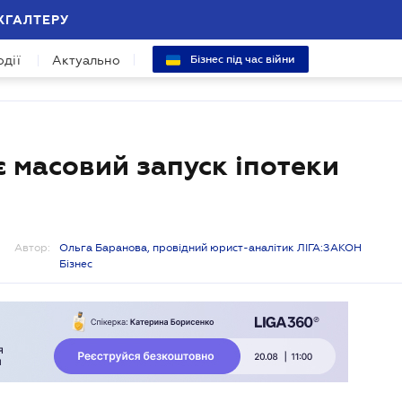
ХГАЛТЕРУ
одії
Актуально
Бізнес під час війни
 масовий запуск іпотеки
Автор:
Ольга Баранова, провідний юрист-аналітик ЛІГА:ЗАКОН
Бізнес