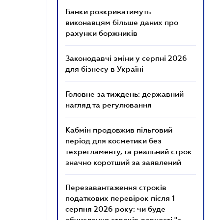
Банки розкриватимуть
виконавцям більше даних про
рахунки боржників
Законодавчі зміни у серпні 2026
для бізнесу в Україні
Головне за тиждень: державний
нагляд та регулювання
Кабмін продовжив пільговий
період для косметики без
техрегламенту, та реальний строк
значно коротший за заявлений
Перезавантаження строків
податкових перевірок після 1
серпня 2026 року: чи буде
обчислення строків давності "з