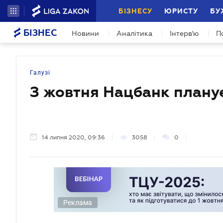
БІЗНЕСУ
ЮРИСТУ
БУ
БІЗНЕС
Новини
Аналітика
Інтерв'ю
П
Галузі
З жовтня Нацбанк планує
14 липня 2020, 09:36
3058
0
Реклама