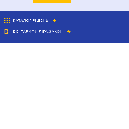
КАТАЛОГ РІШЕНЬ
ВСІ ТАРИФИ ЛІГА:ЗАКОН
Співробітництво
Агенти
Дилери
Політика конфіденційності
Умови використання сайту
Реклама
Блог
Новини компанії
Керівництва