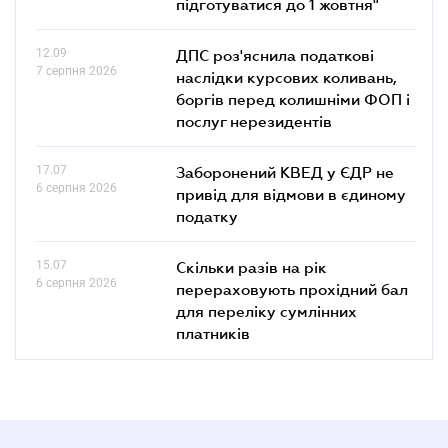
підготуватися до 1 жовтня"
12.09
ДПС роз'яснила податкові
7 серпня 2026
наслідки курсових коливань,
боргів перед колишніми ФОП і
послуг нерезидентів
17.07
Заборонений КВЕД у ЄДР не
6 серпня 2026
привід для відмови в єдиному
податку
15.07
Скільки разів на рік
6 серпня 2026
перераховують прохідний бал
для переліку сумлінних
платників