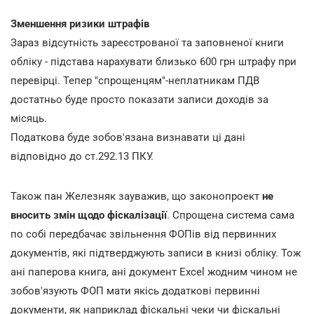
Зменшення ризики штрафів
Зараз відсутність зареєстрованої та заповненої книги
обліку - підстава нарахувати близько 600 грн штрафу при
перевірці. Тепер "спрощенцям"-неплатникам ПДВ
достатньо буде просто показати записи доходів за
місяць.
Податкова буде зобов'язана визнавати ці дані
відповідно до ст.292.13 ПКУ.
Також пан Железняк зауважив, що законопроект
не
вносить змін щодо фіскалізації
. Спрощена система сама
по собі передбачає звільнення ФОПів від первинних
документів, які підтверджують записи в книзі обліку. Тож
ані паперова книга, ані документ Excel жодним чином не
зобов'язують ФОП мати якісь додаткові первинні
документи, як наприклад фіскальні чеки чи фіскальні