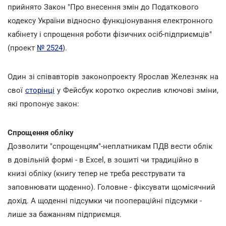
прийнято Закон "Про внесення змін до Податкового
кодексу України відносно функціонування електронного
кабінету і спрощення роботи фізичних осіб-підприємців"
(проект
№ 2524
).
Один зі співавторів законопроекту Ярослав Железняк на
свої
сторінці
у Фейсбук коротко окреслив ключові зміни,
які пропонує закон:
Спрощення обліку
Дозволити "спрощенцям"-неплатникам ПДВ вести облік
в довільній формі - в Excel, в зошиті чи традиційно в
книзі обліку (книгу тепер не треба реєструвати та
заповнювати щоденно). Головне - фіксувати щомісячний
дохід. А щоденні підсумки чи поопераційні підсумки -
лише за бажанням підприємця.