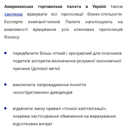
Американська торговельна палата в Україні
також
закликає
врахувати всі пропозиції бізнес-спільноти.
Експерти компанії-членів Палати наголошують на
важливості врахування усіх ключових пропозицій
бізнесу:
передбачити більш чіткий і зрозумілий для платників
податків алгоритм визначення розумної економічної
причини (ділової мети)
виключити запровадження поняття
«конструктивних» дивідендів
відмінити зміну правил «тонкої капіталізації»,
зокрема застосування обмеження на вирахування
відсоткових витрат