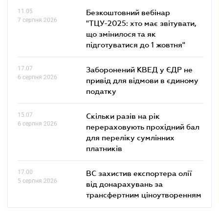
11.05
Безкоштовний вебінар
7 серпня 2026
"ТЦУ-2025: хто має звітувати,
що змінилося та як
підготуватися до 1 жовтня"
17.07
Заборонений КВЕД у ЄДР не
6 серпня 2026
привід для відмови в єдиному
податку
15.07
Скільки разів на рік
6 серпня 2026
перераховують прохідний бал
для переліку сумлінних
платників
17.00
ВС захистив експортера олії
5 серпня 2026
від донарахувань за
трансфертним ціноутворенням