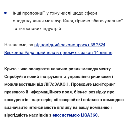
інші пропозиції, у тому числі щодо сфери
оподаткування металургійної, гірничо-збагачувальної
та тютюнових індустрій
Нагадаємо, за
відповідний законопроект № 2524
Верховна Рада прийняла в цілому як закон 14 липня
.
Криза - час опанувати навички ризик-менеджменту.
Спробуйте новий інструмент з управління ризиками і
можливостями від ЛІГА:ЗАКОН. Проводьте моніторинг
правового й інформаційного поля, бізнес-розвідку про
конкурентів і партнерів, обговорюйте і спільно з командою
визначайте інтенсивність впливу на вашу компанію і
вірогідність наслідків з
екосистемою LIGA360
.