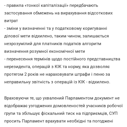
- правила «тонкої капіталізації» передбачають
застосування обмежень на вирахування відсоткових
витрат
- зміни у визначенні та у податковому коригуванні
ділової мети відхилено, таким чином, залишається
незрозумілий для платників податків алгоритм
визначення розумної економічної мети
- перенесення термінів щодо постійного представництва
нерезидента, операцій з КІК та норму, яка дозволяє
протягом 2 років не нараховувати штрафи і пеню за
неправильну звітність з операцій із КІК - відхилено.
Враховуючи те, що ухвалений Парламентом документ не
відображає узгоджених домовленостей учасників робочої
групи та збільшує фіскальний тиск на підприємців, СУП
просить Парламент врахувати необхідні та погоджені