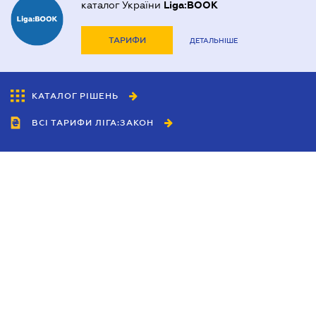
каталог України
Liga:BOOK
ТАРИФИ
ДЕТАЛЬНІШЕ
КАТАЛОГ РІШЕНЬ
ВСІ ТАРИФИ ЛІГА:ЗАКОН
Співробітництво
Агенти
Дилери
Політика конфіденційності
Умови використання сайту
Реклама
Блог