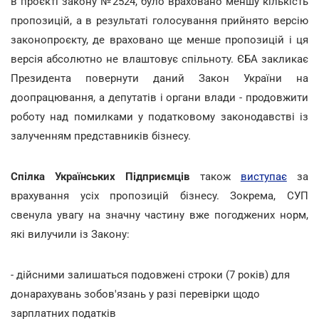
в проєкті закону №2524, було враховано меншу кількість
пропозицій, а в результаті голосування прийнято версію
законопроєкту, де враховано ще менше пропозицій і ця
версія абсолютно не влаштовує спільноту. ЄБА закликає
Президента повернути даний Закон України на
доопрацювання, а депутатів і органи влади - продовжити
роботу над помилками у податковому законодавстві із
залученням представників бізнесу.
Спілка Українських Підприємців
також
виступає
за
врахування усіх пропозицій бізнесу. Зокрема, СУП
свенула увагу на значну частину вже погоджених норм,
які вилучили із Закону:
- дійсними залишаться подовжені строки (7 років) для
донарахувань зобов'язань у разі перевірки щодо
зарплатних податків