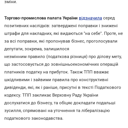
зміни.
Торгово-промислова палата України
відзначила
серед
позитивних наслідків: затверджені поправки і знижені
штрафи для накладних, які видаються "на себе". Проте, не
за всі поправки, які пропонував бізнес, проголосували
депутати, зокрема, залишилося
незмінним правило (податкова різниця) про ділову мету,
що застосовується до зовнішньоекономічних операцій
платників податку на прибуток. Також ТПП вважає
шкідливими і зайвими правила про конструктивні
дивіденди, які, як і раніше, присутні в тексті Податкового
кодексу. ТПП закликає Верховну Раду України
дослухатися до бізнесу, та обіцяє докладати подальші
зусилля, спрямовані на уточнення та лібералізацію
податкового законодавства.