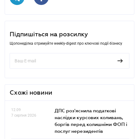
Підпишіться на розсилку
Щопонеділка отримуйте weekly-digest про ключові події бізнесу
Схожі новини
12.09
ДПС роз'яснила податкові
7 серпня 2026
наслідки курсових коливань,
боргів перед колишніми ФОП і
послуг нерезидентів