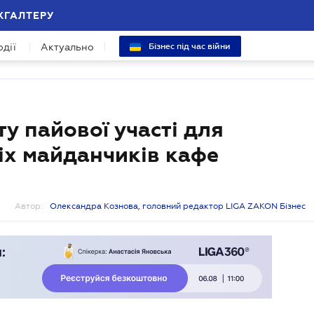
ХГАЛТЕРУ
одії
Актуально
Бізнес під час війни
у пайової участі для
тніх майданчиків кафе
Автор:
Олександра Кознова, головний редактор LIGA ZAKON Бізнес