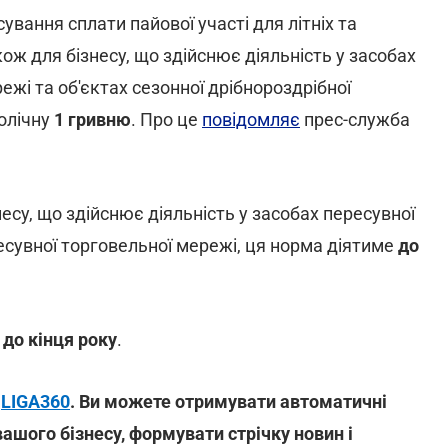
вання сплати пайової участі для літніх та
кож для бізнесу, що здійснює діяльність у засобах
ежі та об'єктах сезонної дрібнороздрібної
олічну
1 гривню
. Про це
повідомляє
прес-служба
несу, що здійснює діяльність у засобах пересувної
есувної торговельної мережі, ця норма діятиме
до
-
до кінця року
.
і
LIGA360
. Ви можете отримувати автоматичні
вашого бізнесу, формувати стрічку новин і