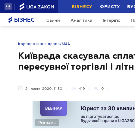
БІЗНЕСУ
ЮРИСТУ
БУ
БІЗНЕС
Новини
Аналітика
Інтерв'ю
П
Корпоративне право/M&A
Київрада скасувала сплат
пересувної торгівлі і лі
24 липня 2020, 11:50
419
0
Реклама