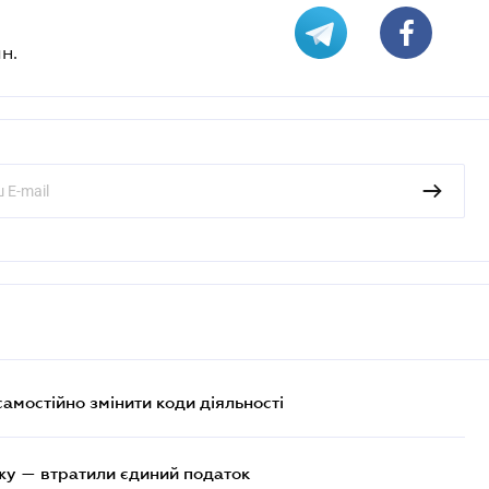
н.
самостійно змінити коди діяльності
жу — втратили єдиний податок