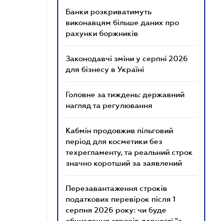
Банки розкриватимуть
виконавцям більше даних про
рахунки боржників
Законодавчі зміни у серпні 2026
для бізнесу в Україні
Головне за тиждень: державний
нагляд та регулювання
Кабмін продовжив пільговий
період для косметики без
техрегламенту, та реальний строк
значно коротший за заявлений
Перезавантаження строків
податкових перевірок після 1
серпня 2026 року: чи буде
обчислення строків давності "з