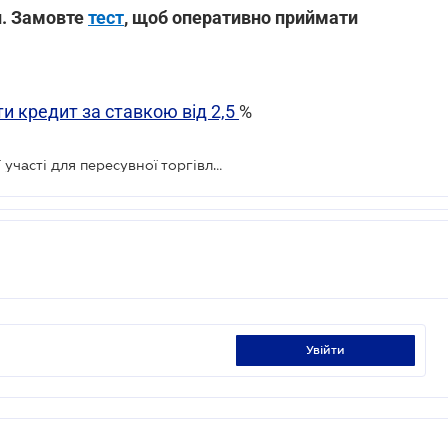
и. Замовте
тест
, щоб оперативно приймати
и кредит за ставкою від 2,5
%
Київрада скасувала сплату пайової участі для пересувної торгівлі і літніх майданчиків кафе
увійти