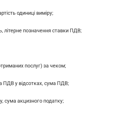
ртість одиниці виміру;
ть, літерне позначення ставки ПДВ;
(отриманих послуг) за чеком;
а ПДВ у відсотках, сума ПДВ;
у, сума акцизного податку;