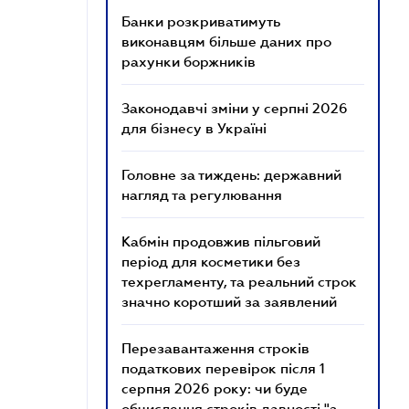
Банки розкриватимуть
виконавцям більше даних про
рахунки боржників
Законодавчі зміни у серпні 2026
для бізнесу в Україні
Головне за тиждень: державний
нагляд та регулювання
Кабмін продовжив пільговий
період для косметики без
техрегламенту, та реальний строк
значно коротший за заявлений
Перезавантаження строків
податкових перевірок після 1
серпня 2026 року: чи буде
обчислення строків давності "з