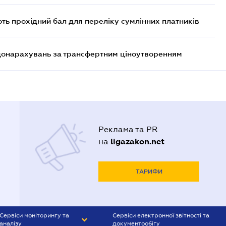
ють прохідний бал для переліку сумлінних платників
 донарахувань за трансфертним ціноутворенням
Реклама та PR
ligazakon.net
на
ТАРИФИ
Сервіси моніторингу та
Сервіси електронної звітності та
аналізу
документообігу