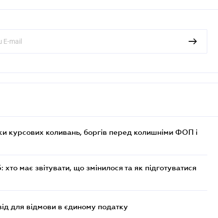
ки курсових коливань, боргів перед колишніми ФОП і
хто має звітувати, що змінилося та як підготуватися
ід для відмови в єдиному податку