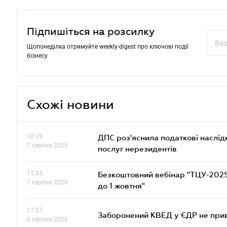
Підпишіться на розсилку
Щопонеділка отримуйте weekly-digest про ключові події
бізнесу
Схожі новини
12.09
ДПС роз'яснила податкові наслід
7 серпня 2026
послуг нерезидентів
11.05
Безкоштовний вебінар "ТЦУ-2025: 
7 серпня 2026
до 1 жовтня"
17.07
Заборонений КВЕД у ЄДР не прив
6 серпня 2026