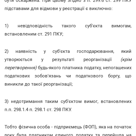
бути оскаржена. При цьому згідно з п. 299.6 ст. 299 ПКУ
підставами для відмови у реєстрації є виключно:
1) невідповідність такого суб'єкта вимогам,
встановленим ст. 291 ПКУ;
2) наявність у суб'єкта господарювання, який
утворюється у результаті реорганізації
(крім
перетворення)
будь-якого платника податку, непогашених
податкових зобов'язань чи податкового боргу, що
виникли до такої реорганізації;
3) недотримання таким суб'єктом вимог, встановлених
п.п. 298.1.4 п. 298.1 ст. 298 ПКУ.
Тобто фізична особа - підприємець (ФОП), яка на початок
року була платником єдиного податку та перейшла на