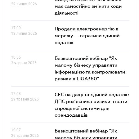
22 липня 2026
має самостійно змінити коди
діяльності
17.09
Продали електроенергію в
13 липня 2026
мережу — втратили єдиний
податок
10.55
Безкоштовний вебінар "Як
3 червня 2026
малому бізнесу управляти
інформацією та контролювати
ризики в LIGA360"
17.03
СЕС на даху та єдиний податок:
29 травня 2026
ДПС роз’яснила ризики втрати
спрощеної системи для
орендодавців
10.07
Безкоштовний вебінар "Як
29 травня 2026
малому бізнесу управляти