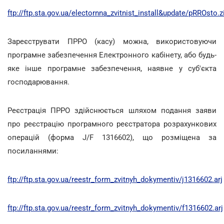
ftp://ftp.sta.gov.ua/electornna_zvitnist_install&update/pRROsto.z
Зареєструвати ПРРО (касу) можна, використовуючи
програмне забезпечення Електронного кабінету, або будь-
яке інше програмне забезпечення, наявне у суб'єкта
господарювання.
Реєстрація ПРРО здійснюється шляхом подання заяви
про реєстрацію програмного реєстратора розрахункових
операцій (форма J/F 1316602), що розміщена за
посиланнями:
ftp://ftp.sta.gov.ua/reestr_form_zvitnyh_dokymentiv/j1316602.arj
ftp://ftp.sta.gov.ua/reestr_form_zvitnyh_dokymentiv/f1316602.arj