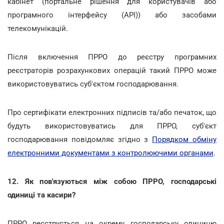
кабінет (портальне рішення для користувачів або
програмного інтерфейсу (АРІ)) або засобами
телекомунікацій.
Після включення ПРРО до реєстру програмних
реєстраторів розрахункових операцій такий ПРРО може
використовуватись суб'єктом господарювання.
Про сертифікати електронних підписів та/або печаток, що
будуть використовуватись для ПРРО, суб'єкт
господарювання повідомляє згідно з
Порядком обміну
електронними документами з контролюючими органами
.
12. Як пов'язуються між собою ПРРО, господарські
одиниці та касири?
ПРРО реєструється на окрему господарську одиницю