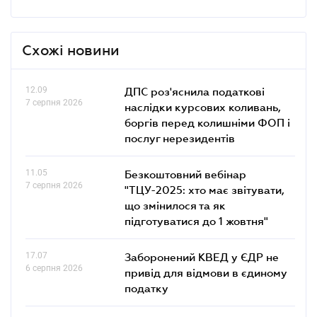
Схожі новини
12.09
ДПС роз'яснила податкові
7 серпня 2026
наслідки курсових коливань,
боргів перед колишніми ФОП і
послуг нерезидентів
11.05
Безкоштовний вебінар
7 серпня 2026
"ТЦУ-2025: хто має звітувати,
що змінилося та як
підготуватися до 1 жовтня"
17.07
Заборонений КВЕД у ЄДР не
6 серпня 2026
привід для відмови в єдиному
податку