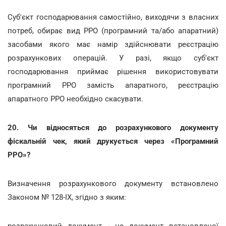
Суб'єкт господарювання самостійно, виходячи з власних
потреб, обирає вид РРО (програмний та/або апаратний)
засобами якого має намір здійснювати реєстрацію
розрахункових операцій. У разі, якщо суб'єкт
господарювання приймає рішення використовувати
програмний РРО замість апаратного, реєстрацію
апаратного РРО необхідно скасувати.
20. Чи відносяться до розрахункового документу
фіскальній чек, який друкується через «Програмний
РРО»?
Визначення розрахункового документу встановлено
Законом № 128-IX, згідно з яким:
розрахунковий документ - це документ встановленої