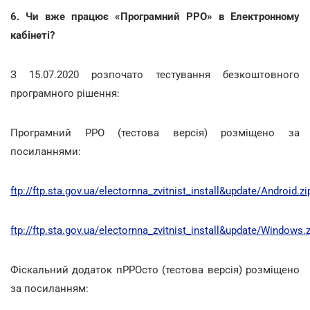
6. Чи вже працює «Програмний РРО» в Електронному
кабінеті?
З 15.07.2020 розпочато тестування безкоштовного
програмного рішення:
Програмний РРО (тестова версія) розміщено за
посиланнями:
ftp://ftp.sta.gov.ua/electornna_zvitnist_install&update/Android.zi
ftp://ftp.sta.gov.ua/electornna_zvitnist_install&update/Windows.z
Фіскальний додаток пРРОсто (тестова версія) розміщено
за посиланням: