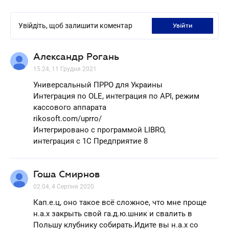
Увійдіть, щоб залишити коментар
увійти
Александр Рогань
15.24, 11 Грудня 2021
Универсальный ПРРО для Украины
Интеграция по OLE, интеграция по API, режим
кассового аппарата
rikosoft.com/uprro/
Интегрировано с программой LIBRO,
интеграция с 1С Предприятие 8
Гоша Смирнов
02.04, 4 Серпня 2020
Кап.е.ц, оно такое всё сложное, что мне проще
н.а.х закрыть свой га.д.ю.шник и свалить в
Польшу клубнику собирать.Идите вы н.а.х со