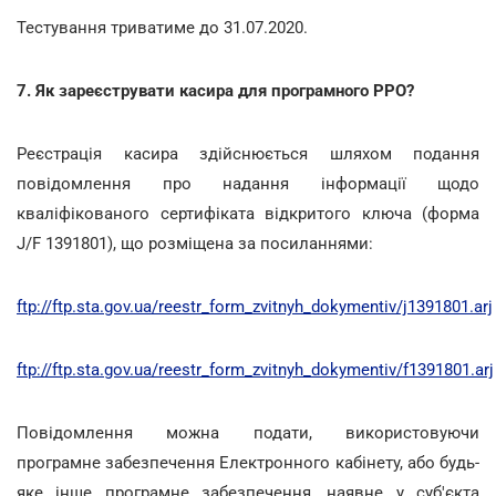
Тестування триватиме до 31.07.2020.
7. Як зареєструвати касира для програмного РРО?
Реєстрація касира здійснюється шляхом подання
повідомлення про надання інформації щодо
кваліфікованого сертифіката відкритого ключа (форма
J/F 1391801), що розміщена за посиланнями:
ftp://ftp.sta.gov.ua/reestr_form_zvitnyh_dokymentiv/j1391801.arj
ftp://ftp.sta.gov.ua/reestr_form_zvitnyh_dokymentiv/f1391801.arj
Повідомлення можна подати, використовуючи
програмне забезпечення Електронного кабінету, або будь-
яке інше програмне забезпечення, наявне у суб'єкта