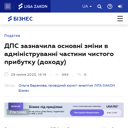
UA
БІЗНЕС
Податки
ДПС зазначила основні зміни в
адмініструванні частини чистого
прибутку (доходу)
29 липня 2020, 14:19
494
0
Автор:
Ольга Баранова, провідний юрист-аналітик ЛІГА:ЗАКОН
Бізнес
Реклама