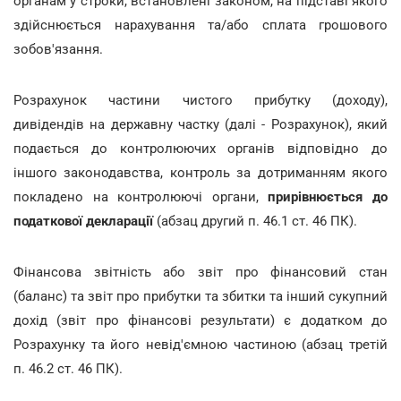
органам у строки, встановлені законом, на підставі якого
здійснюється нарахування та/або сплата грошового
зобов'язання.
Розрахунок частини чистого прибутку (доходу),
дивідендів на державну частку (далі - Розрахунок), який
подається до контролюючих органів відповідно до
іншого законодавства, контроль за дотриманням якого
покладено на контролюючі органи,
прирівнюється до
податкової декларації
(абзац другий п. 46.1 ст. 46 ПК).
Фінансова звітність або звіт про фінансовий стан
(баланс) та звіт про прибутки та збитки та інший сукупний
дохід (звіт про фінансові результати) є додатком до
Розрахунку та його невід'ємною частиною (абзац третій
п. 46.2 ст. 46 ПК).