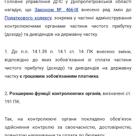
Головне управління ДПС у Дніпропетровській області
нагадує, що
Законом № 466-ІХ
внесено ряд змін до
Податкового кодексу
, зокрема у частині адміністрування
контролюючими органами частини чистого прибутку
(доходу) та дивідендів на державну частку.
1. До п.п. 14.1.39 п. 14.1 ст. 14 ПК внесено зміни,
відповідно до яких зобов'язання зі сплати частини
чистого прибутку (доходу) та дивідендів на державну
частку
є грошовим зобов'язанням платника
.
2
. Розширено функції контролюючих органів
, визначені ст.
191 ПК.
Так, на контролюючі органи покладено обов'язок
здійснення контролю за своєчасністю, достовірністю,
повнотою нарахування та сплати до бюджету: