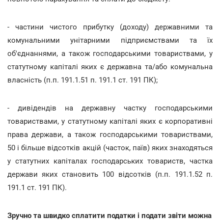
- частини чистого прибутку (доходу) державними та
комунальними унітарними підприємствами та їх
об'єднаннями, а також господарськими товариствами, у
статутному капіталі яких є державна та/або комунальна
власність (п.п. 191.1.51 п. 191.1 ст. 191 ПК);
- дивідендів на державну частку господарськими
товариствами, у статутному капіталі яких є корпоративні
права держави, а також господарськими товариствами,
50 і більше відсотків акцій (часток, паїв) яких знаходяться
у статутних капіталах господарських товариств, частка
держави яких становить 100 відсотків (п.п. 191.1.52 п.
191.1 ст. 191 ПК).
Зручно та швидко сплатити податки і подати звіти можна