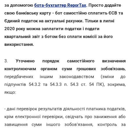
за допомогою
бота-бухгалтер ReporTах
. Просто додайте
свою банківську карту - бот самостійно сплатить ЄСВ та
Єдиний податок на актуальні рахунки. Тільки в липні
2020 року можна заплатити податки і подати
квартальний звіт з ботом без сплати комісії за його
використання.
3.
Уточнено порядок самостійного визначення
контролюючим органом суми грошових зобов'язань
,
передбачених іншим законодавством (зміни до
підпунктів 54.3.2 та 54.3.3 п. 54.3 ст. 54 ПК), зокрема,
якщо:
- дані перевірок результатів діяльності платника податків,
крім електронної перевірки, свідчать про заниження або
завищення суми іншого зобов'язання, контроль за