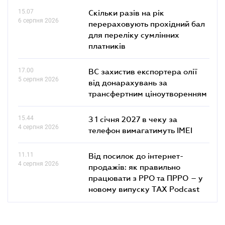
15.07
Скільки разів на рік
6 серпня 2026
перераховують прохідний бал
для переліку сумлінних
платників
17.00
ВС захистив експортера олії
5 серпня 2026
від донарахувань за
трансфертним ціноутворенням
15.44
З 1 січня 2027 в чеку за
4 серпня 2026
телефон вимагатимуть IMEI
11.11
Від посилок до інтернет-
4 серпня 2026
продажів: як правильно
працювати з РРО та ПРРО – у
новому випуску TAX Podcast