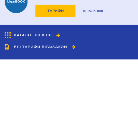
ТАРИФИ
ДЕТАЛЬНІШЕ
КАТАЛОГ РІШЕНЬ
ВСІ ТАРИФИ ЛІГА:ЗАКОН
Співробітництво
Агенти
Дилери
Політика конфіденційності
Умови використання сайту
Реклама
Блог
Новини компанії