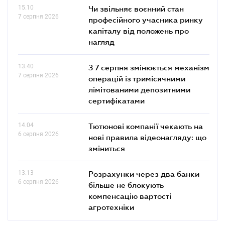
15.10
Чи звільняє воєнний стан
7 серпня 2026
професійного учасника ринку
капіталу від положень про
нагляд
13.40
З 7 серпня змінюється механізм
7 серпня 2026
операцій із тримісячними
лімітованими депозитними
сертифікатами
14.04
Тютюнові компанії чекають на
6 серпня 2026
нові правила відеонагляду: що
зміниться
13.13
Розрахунки через два банки
6 серпня 2026
більше не блокують
компенсацію вартості
агротехніки