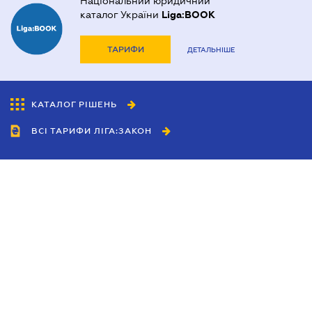
Національний юридичний
каталог України
Liga:BOOK
ТАРИФИ
ДЕТАЛЬНІШЕ
КАТАЛОГ РІШЕНЬ
ВСІ ТАРИФИ ЛІГА:ЗАКОН
Співробітництво
Агенти
Дилери
Політика конфіденційності
Умови використання сайту
Реклама
Блог