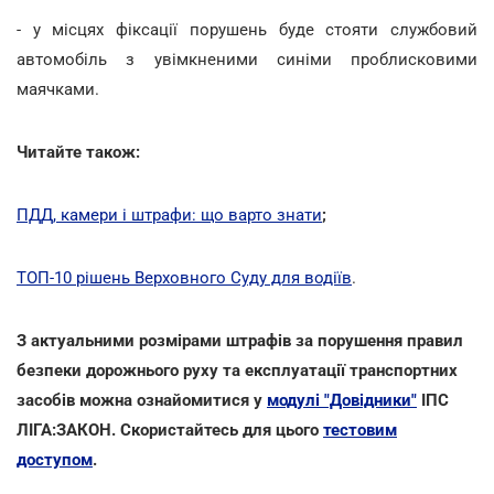
- у місцях фіксації порушень буде стояти службовий
автомобіль з увімкненими синіми проблисковими
маячками.
Читайте також:
ПДД, камери і штрафи: що варто знати
;
ТОП-10 рішень Верховного Суду для водіїв
.
З актуальними розмірами штрафів за порушення правил
безпеки дорожнього руху та експлуатації транспортних
засобів можна ознайомитися у
модулі "Довідники"
ІПС
ЛІГА:ЗАКОН. Скористайтесь для цього
тестовим
доступом
.