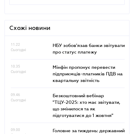
Схожі новини
11.22
НБУ зобов'язав банки звітувати
Сьогодні
про статус платежу
10.35
Мінфін пропонує перевести
Сьогодні
підприємців-платників ПДВ на
квартальну звітність
09.46
Безкоштовний вебінар
Сьогодні
"ТЦУ-2025: хто має звітувати,
що змінилося та як
підготуватися до 1 жовтня"
09.00
Головне за тиждень: державний