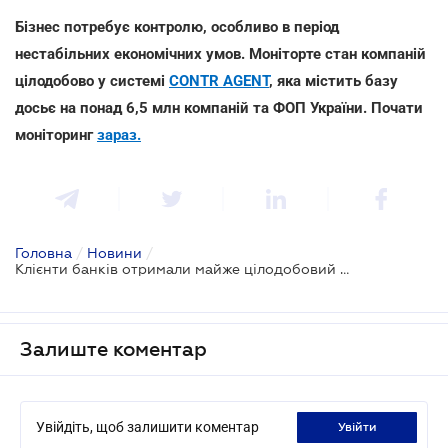
Бізнес потребує контролю, особливо в період
нестабільних економічних умов. Моніторте стан компаній
цілодобово у системі
CONTR AGENT
, яка містить базу
досьє на понад 6,5 млн компаній та ФОП України. Почати
моніторинг
зараз.
Головна
/
Новини
/
Клієнти банків отримали майже цілодобовий доступ до фінансових послуг
Залиште коментар
Увійдіть, щоб залишити коментар
увійти