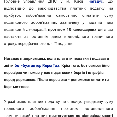
Головне управління ДПС у м. Києві
нагадує
, що
відповідно до законодавства платник податку на
прибуток зобов'язаний самостійно сплатити суму
податкового зобов'язання, зазначену у поданій ним
податковій декларації,
протягом 10 календарних днів
, що
настають за останнім днем відповідного граничного
строку, передбаченого для її подання.
Нагадає підприємцям, коли платити податки і подавати
звіти
бот-бухгалтер ReporTах
. Крім того, бот самостійно
перевіряє чи немає у вас податкових боргів і штрафів
перед державою. Після перевірки - допоможе сплатити
борг миттєво.
У разі якщо платник податку не сплачує узгоджену суму
грошового зобов'язання протягом встановленого
терміну, такий платник
притягується до відповідальності