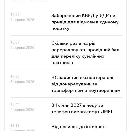
17.07
Заборонений КВЕД у ЄДР не
6 серпня 2026
привід для відмови в єдиному
податку
15.07
Скільки разів на рік
6 серпня 2026
перераховують прохідний бал
для переліку сумлінних
платників
17.00
ВС захистив експортера олії
5 серпня 2026
від донарахувань за
трансфертним ціноутворенням
15.44
З 1 січня 2027 в чеку за
4 серпня 2026
телефон вимагатимуть IMEI
11.11
Від посилок до інтернет-
4 серпня 2026