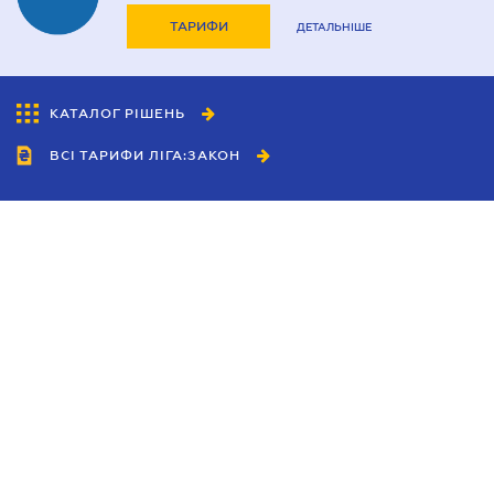
ТАРИФИ
ДЕТАЛЬНІШЕ
КАТАЛОГ РІШЕНЬ
ВСІ ТАРИФИ ЛІГА:ЗАКОН
Співробітництво
Агенти
Дилери
Політика конфіденційності
Умови використання сайту
Реклама
Блог
Новини компанії