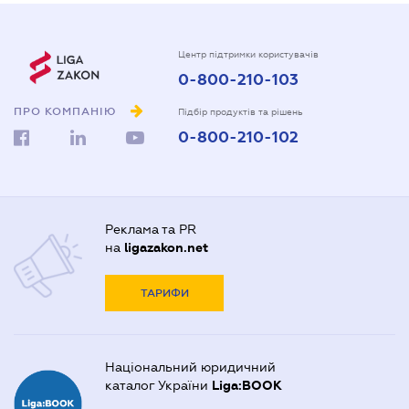
Центр підтримки користувачів
0-800-210-103
ПРО КОМПАНІЮ
Підбір продуктів та рішень
0-800-210-102
Реклама та PR
на
ligazakon.net
ТАРИФИ
Національний юридичний
каталог України
Liga:BOOK