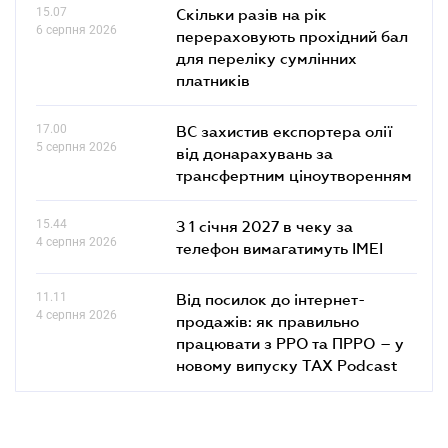
15.07
Скільки разів на рік
6 серпня 2026
перераховують прохідний бал
для переліку сумлінних
платників
17.00
ВС захистив експортера олії
5 серпня 2026
від донарахувань за
трансфертним ціноутворенням
15.44
З 1 січня 2027 в чеку за
4 серпня 2026
телефон вимагатимуть IMEI
11.11
Від посилок до інтернет-
4 серпня 2026
продажів: як правильно
працювати з РРО та ПРРО – у
новому випуску TAX Podcast