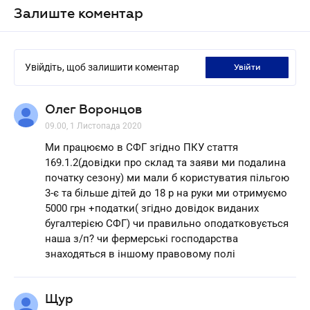
Залиште коментар
Увійдіть, щоб залишити коментар
увійти
Олег Воронцов
09.00, 1 Листопада 2020
Ми працюємо в СФГ згідно ПКУ стаття
169.1.2(довідки про склад та заяви ми подалина
початку сезону) ми мали б користуватия пільгою
3-є та більше дітей до 18 р на руки ми отримуємо
5000 грн +податки( згідно довідок виданих
бугалтерією СФГ) чи правильно оподатковується
наша з/п? чи фермерські господарства
знаходяться в іншому правовому полі
Щур