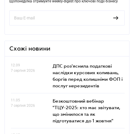
Щопонеділка отримуйте weekly-digest про ключові події бізнесу
Схожі новини
12.09
ДПС роз'яснила податкові
7 серпня 2026
наслідки курсових коливань,
боргів перед колишніми ФОП і
послуг нерезидентів
11.05
Безкоштовний вебінар
7 серпня 2026
"ТЦУ-2025: хто має звітувати,
що змінилося та як
підготуватися до 1 жовтня"