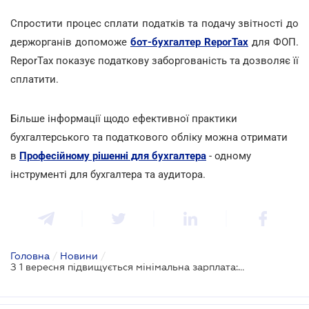
Спростити процес сплати податків та подачу звітності до
держорганів допоможе
бот-бухгалтер ReporTax
для ФОП.
ReporTax показує податкову заборгованість та дозволяє її
cплатити.
Більше інформації щодо ефективної практики
бухгалтерського та податкового обліку можна отримати
в
Професійному рішенні для бухгалтера
- одному
інструменті для бухгалтера та аудитора.
Головна
/
Новини
/
З 1 вересня підвищується мінімальна зарплата: скільки ФОП повинен платити податків за працівників