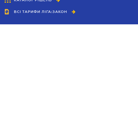
КАТАЛОГ РІШЕНЬ
ВСІ ТАРИФИ ЛІГА:ЗАКОН
Співробітництво
Агенти
Дилери
Політика конфіденційності
Умови використання сайту
Реклама
Блог
Новини компанії
Керівництва
Каталоги компаній
Теми в центрі уваги