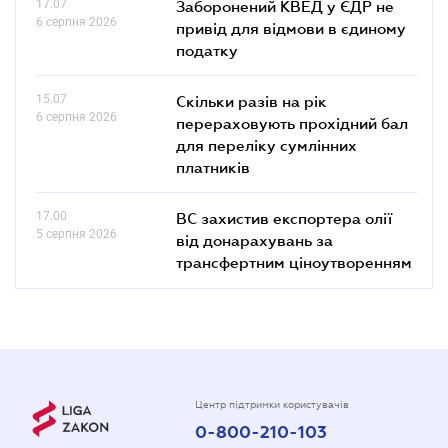
17.07
Заборонений КВЕД у ЄДР не
6 серпня 2026
привід для відмови в єдиному
податку
15.07
Скільки разів на рік
6 серпня 2026
перераховують прохідний бал
для переліку сумлінних
платників
17.00
ВС захистив експортера олії
5 серпня 2026
від донарахувань за
трансфертним ціноутворенням
Центр підтримки користувачів
0-800-210-103