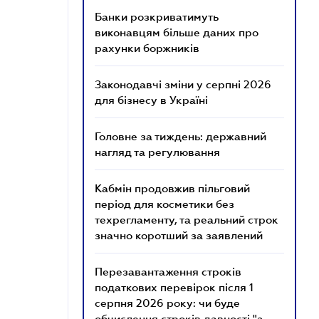
Банки розкриватимуть
виконавцям більше даних про
рахунки боржників
Законодавчі зміни у серпні 2026
для бізнесу в Україні
Головне за тиждень: державний
нагляд та регулювання
Кабмін продовжив пільговий
період для косметики без
техрегламенту, та реальний строк
значно коротший за заявлений
Перезавантаження строків
податкових перевірок після 1
серпня 2026 року: чи буде
обчислення строків давності "з