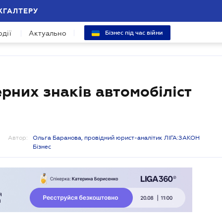
ХГАЛТЕРУ
одії
Актуально
Бізнес під час війни
рних знаків автомобіліст
Автор:
Ольга Баранова, провідний юрист-аналітик ЛІГА:ЗАКОН
Бізнес