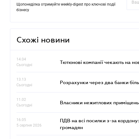
Щопонеділка отримуйте weekly-digest про ключові події
бізнесу
Схожі новини
14.04
Тютюнові компанії чекають на но
Сьогодні
13.13
Розрахунки через два банки біль
Сьогодні
11.02
Власники нежитлових приміщень 
Сьогодні
16.05
ПДВ на всі посилки з-за кордону:
5 серпня 2026
громадян