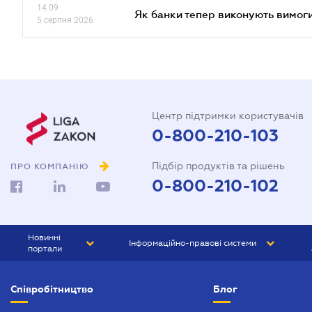
14.09
Як банки тепер виконують вимоги
5 серпня 2026
Центр підтримки користувачів
0-800-210-103
Підбір продуктів та рішень
ПРО КОМПАНІЮ
0-800-210-102
Новинні
Інформаційно-правові системи
портали
ЮРЛІГА
Право України
Співробітництво
Блог
БІЗНЕС
ГРАНД