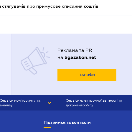
 стягувачів про примусове списання коштів
Реклама та PR
ligazakon.net
на
ТАРИФИ
Сервіси моніторингу та
Сервіси електронної звітності та
аналізу
документообігу
CONTR AGENT
Liga:REPORT
Підтримка та контакти
SMS-МАЯК