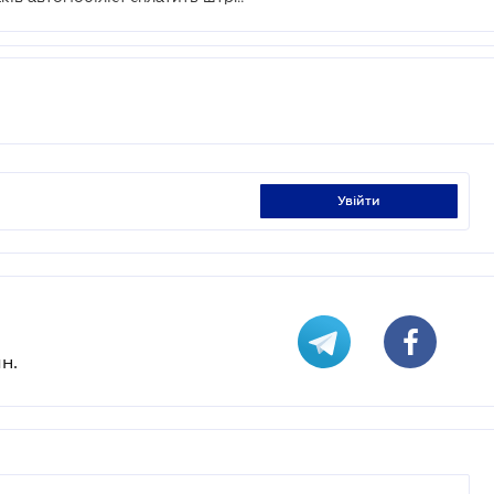
увійти
н.