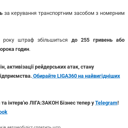
нь
за керування транспортним засобом з номерним
м року штраф збільшиться
до 255 гривень або
сорока годин
.
н, активізації рейдерських атак, стану
підприємства.
Обирайте LIGA360 на найвигідніших
 та інтерв'ю ЛІГА:ЗАКОН Бізнес тепер у
Telegram
!
ook
За використання 3D номерних знаків автомобіліст сплатить штраф