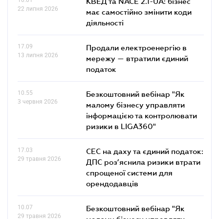
КВЕД та NACE 2.1-UA: бізнес
22 липня 2026
має самостійно змінити коди
діяльності
17.09
Продали електроенергію в
13 липня 2026
мережу — втратили єдиний
податок
10.55
Безкоштовний вебінар "Як
3 червня 2026
малому бізнесу управляти
інформацією та контролювати
ризики в LIGA360"
17.03
СЕС на даху та єдиний податок:
29 травня 2026
ДПС роз’яснила ризики втрати
спрощеної системи для
орендодавців
10.07
Безкоштовний вебінар "Як
29 травня 2026
малому бізнесу управляти