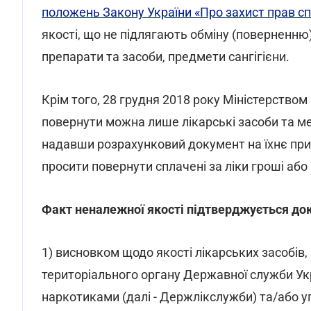
положень Закону України «Про захист прав с
якості, що не підлягають обміну (поверненню)
препарати та засоби, предмети сангігієни.
Крім того, 28 грудня 2018 року Міністерством
повернути можна лише лікарські засоби та ме
надавши розрахунковий документ на їхнє пр
просити повернути сплачені за ліки гроші або
Факт неналежної якості підтверджується до
1) висновком щодо якості лікарських засобі
територіального органу Державної служби Укр
наркотиками (далі - Держлікслужби) та/або