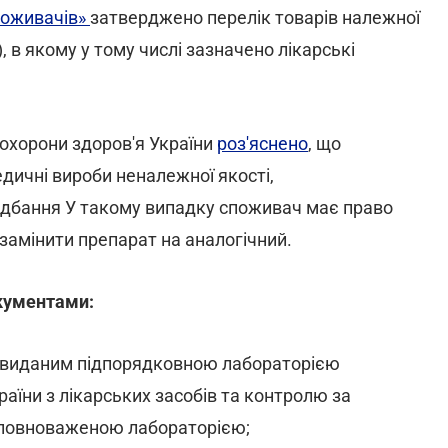
поживачів»
затверджено перелік товарів належної
, в якому у тому числі зазначено лікарські
 охорони здоров'я України
роз'яснено
, що
дичні вироби неналежної якості,
идбання У такому випадку споживач має право
 замінити препарат на аналогічний.
кументами:
в, виданим підпорядковною лабораторією
аїни з лікарських засобів та контролю за
 уповноваженою лабораторією;