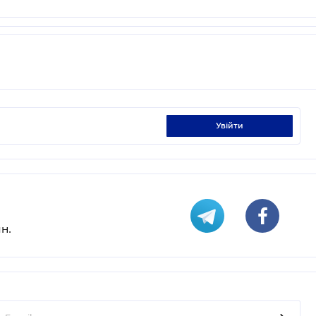
увійти
н.