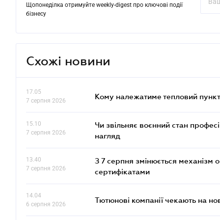
Щопонеділка отримуйте weekly-digest про ключові події
бізнесу
Схожі новини
17.05
Кому належатиме тепловий пункт
7 серпня 2026
15.10
Чи звільняє воєнний стан профес
7 серпня 2026
нагляд
13.40
З 7 серпня змінюється механізм 
7 серпня 2026
сертифікатами
14.04
Тютюнові компанії чекають на но
6 серпня 2026