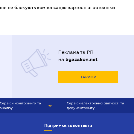
ше не блокують компенсацію вартості агротехніки
Реклама та PR
ligazakon.net
на
ТАРИФИ
Сервіси моніторингу та
Сервіси електронної звітності та
аналізу
документообігу
CONTR AGENT
Liga:REPORT
Підтримка та контакти
SMS-МАЯК