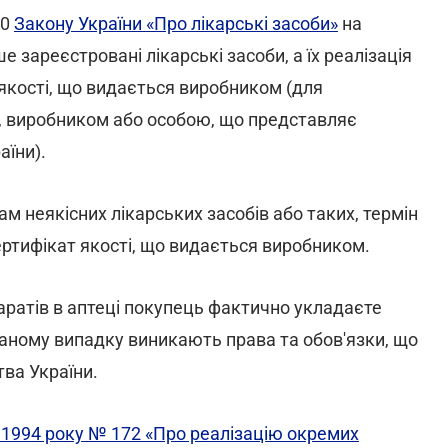
20
Закону України «Про лікарські засоби»
на
 зареєстровані лікарські засоби, а їх реалізація
якості, що видається виробником (для
м, виробником або особою, що представляє
аїни).
м неякісних лікарських засобів або таких, термін
сертифікат якості, що видається виробником.
аратів в аптеці покупець фактично укладаєте
 даному випадку виникають права та обов'язки, що
ва України.
 1994 року № 172 «Про реалізацію окремих