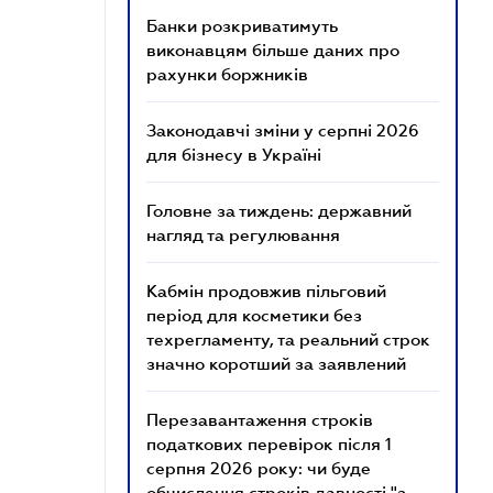
Банки розкриватимуть
виконавцям більше даних про
рахунки боржників
Законодавчі зміни у серпні 2026
для бізнесу в Україні
Головне за тиждень: державний
нагляд та регулювання
Кабмін продовжив пільговий
період для косметики без
техрегламенту, та реальний строк
значно коротший за заявлений
Перезавантаження строків
податкових перевірок після 1
серпня 2026 року: чи буде
обчислення строків давності "з