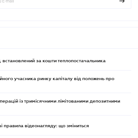
, встановлений за кошти теплопостачальника
ійного учасника ринку капіталу від положень про
операцій із тримісячними лімітованими депозитними
ві правила відеонагляду: що зміниться