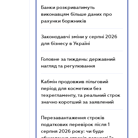
Банки розкриватимуть
виконавцям більше даних про
рахунки боржників
Законодавчі зміни у серпні 2026
для бізнесу в Україні
Головне за тиждень: державний
нагляд та регулювання
Кабмін продовжив пільговий
період для косметики без
техрегламенту, та реальний строк
значно коротший за заявлений
Перезавантаження строків
податкових перевірок після 1
серпня 2026 року: чи буде
обчислення строків давності "з