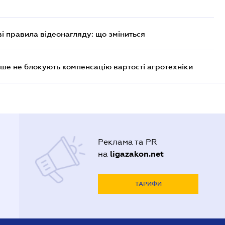
ві правила відеонагляду: що зміниться
ше не блокують компенсацію вартості агротехніки
Реклама та PR
ligazakon.net
на
ТАРИФИ