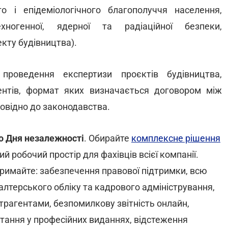
о і епідеміологічного благополуччя населення,
хногенної, ядерної та радіаційної безпеки,
кту будівництва).
роведення експертизи проєктів будівництва,
ентів, формат яких визначається договором між
овідно до законодавства.
о Дня незалежності
. Обирайте
комплексне рішення
й робочий простір для фахівців всієї компанії.
римайте: забезпечення правової підтримки, всю
лтерського обліку та кадрового адміністрування,
нтрагентами, безпомилкову звітність онлайн,
питання у професійних виданнях, відстеження