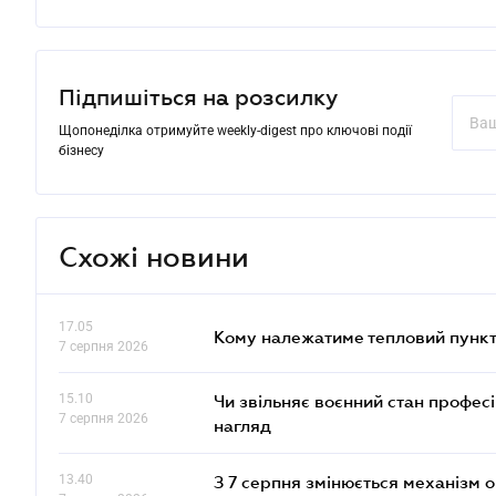
Підпишіться на розсилку
Щопонеділка отримуйте weekly-digest про ключові події
бізнесу
Схожі новини
17.05
Кому належатиме тепловий пункт
7 серпня 2026
15.10
Чи звільняє воєнний стан профес
7 серпня 2026
нагляд
13.40
З 7 серпня змінюється механізм 