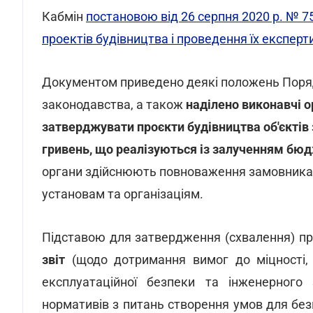
Кабмін
постановою від 26 серпня 2020 р. № 7
проектів будівництва і проведення їх експерт
Документом приведено деякі положень Порядк
законодавства, а також
наділено виконавчі о
затверджувати проєкти будівництва об'єктів
гривень, що реалізуються із залученням бю
органи здійснюють повноваження замовника, 
установам та організаціям.
Підставою для затвердження (схвалення) пр
звіт
(щодо дотримання вимог до міцності, на
експлуатаційної безпеки та інженерного
нормативів з питань створення умов для без