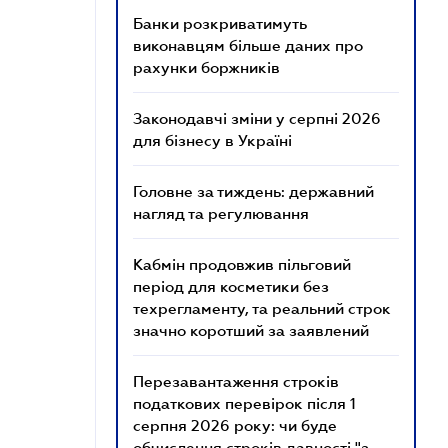
Банки розкриватимуть
виконавцям більше даних про
рахунки боржників
Законодавчі зміни у серпні 2026
для бізнесу в Україні
Головне за тиждень: державний
нагляд та регулювання
Кабмін продовжив пільговий
період для косметики без
техрегламенту, та реальний строк
значно коротший за заявлений
Перезавантаження строків
податкових перевірок після 1
серпня 2026 року: чи буде
обчислення строків давності "з