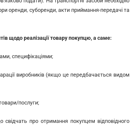
бов'язково подати). На транспортні засоби необхідно
вори оренди, суборенди, акти приймання-передачі та
ів щодо реалізації товару покупцю, а саме:
ками, специфікаціями;
кларації виробників (якщо це передбачається видом
товари/послуги;
що свідчать про отримання покупцем відповідного