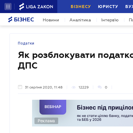
БІЗНЕСУ
ЮРИСТУ
БУ
БІЗНЕС
Новини
Аналітика
Інтерв'ю
П
Податки
Як розблокувати податко
ДПС
31 серпня 2020, 11:48
12229
0
Реклама