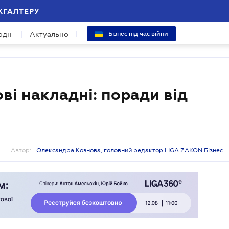
ХГАЛТЕРУ
одії
Актуально
Бізнес під час війни
ві накладні: поради від
Автор:
Олександра Кознова, головний редактор LIGA ZAKON Бізнес