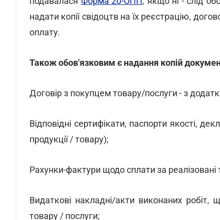
подавалася
Форма 20-ОПП
, якщо ні - слід о
надати копії свідоцтв на їх реєстрацію, дого
оплату.
Також обов'язковим є надання копій документ
Договір з покупцем товару/послуги - з додат
Відповідні сертифікати, паспорти якості, де
продукції / товару);
Рахунки-фактури щодо сплати за реалізовані 
Видаткові накладні/акти виконаних робіт, 
товару / послуги;