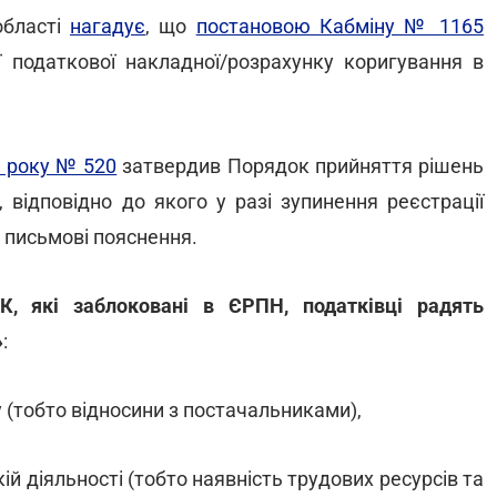
області
нагадує
, що
постановою Кабміну № 1165
 податкової накладної/розрахунку коригування в
9 року № 520
затвердив Порядок прийняття рішень
 відповідно до якого у разі зупинення реєстрації
а письмові пояснення.
, які заблоковані в ЄРПН, податківці радять
»
:
у (тобто відносини з постачальниками),
й діяльності (тобто наявність трудових ресурсів та