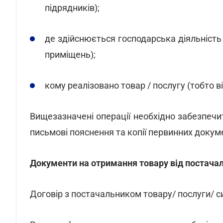
підрядників);
де здійснюється господарська діяльність 
приміщень);
кому реалізовано товар / послугу (тобто в
Вищезазначені операції необхідно забезпеч
письмові пояснення та копії первинних докуме
Документи на отримання товару від постача
Договір з постачальником товару/ послуги/ с