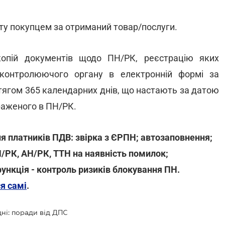
ту покупцем за отриманий товар/послуги.
опій документів щодо ПН/РК, реєстрацію яких
контролюючого органу в електронній формі за
тягом 365 календарних днів, що настають за датою
раженого в ПН/РК.
я платників ПДВ: звірка з ЄРПН; автозаповнення;
Н/РК, АН/РК, ТТН на наявність помилок;
функція - контроль ризиків блокування ПН.
я самі
.
ні: поради від ДПС