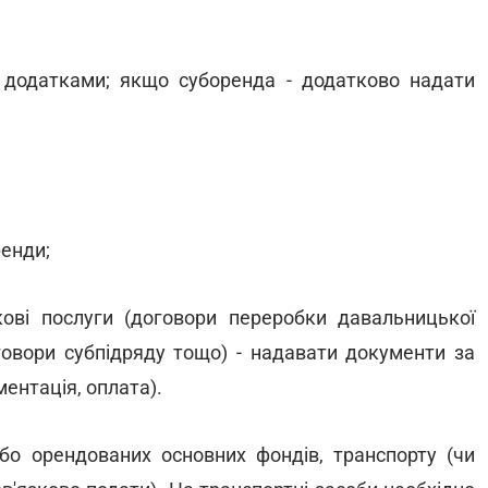
 додатками; якщо суборенда - додатково надати
ренди;
ові послуги (договори переробки давальницької
говори субпідряду тощо) - надавати документи за
ентація, оплата).
або орендованих основних фондів, транспорту (чи