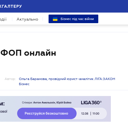
ХГАЛТЕРУ
одії
Актуально
Бізнес під час війни
ь ФОП онлайн
Автор:
Ольга Баранова, провідний юрист-аналітик ЛІГА:ЗАКОН
Бізнес