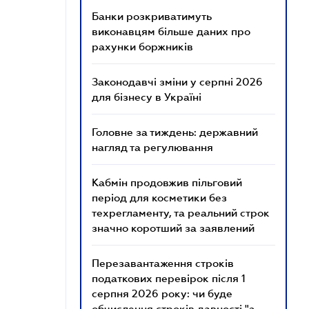
Банки розкриватимуть
виконавцям більше даних про
рахунки боржників
Законодавчі зміни у серпні 2026
для бізнесу в Україні
Головне за тиждень: державний
нагляд та регулювання
Кабмін продовжив пільговий
період для косметики без
техрегламенту, та реальний строк
значно коротший за заявлений
Перезавантаження строків
податкових перевірок після 1
серпня 2026 року: чи буде
обчислення строків давності "з