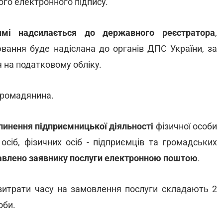
ого електронного підпису.
мі надсилається до державного реєстратора
,
ювання буде надіслана до органів ДПС України, за
 на податковому обліку.
громадянина.
инення підприємницької діяльності
фізичної особи
сіб, фізичних осіб - підприємців та громадських
правлено заявнику послуги електронною поштою
.
 витрати часу на замовлення послуги складають 2
оби.