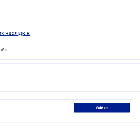
х наслідків
лайн
увійти