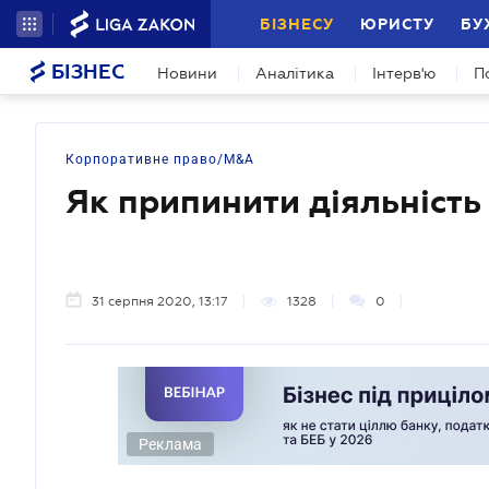
БІЗНЕСУ
ЮРИСТУ
БУ
БІЗНЕС
Новини
Аналітика
Інтерв'ю
П
Корпоративне право/M&A
Як припинити діяльніст
31 серпня 2020, 13:17
1328
0
Реклама