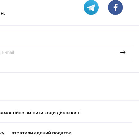
н.
самостійно змінити коди діяльності
жу — втратили єдиний податок