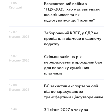
11.05
Безкоштовний вебінар
Сьогодні
"ТЦУ-2025: хто має звітувати,
що змінилося та як
підготуватися до 1 жовтня"
17.07
Заборонений КВЕД у ЄДР не
6 серпня 2026
привід для відмови в єдиному
податку
15.07
Скільки разів на рік
6 серпня 2026
перераховують прохідний бал
для переліку сумлінних
платників
17.00
ВС захистив експортера олії
5 серпня 2026
від донарахувань за
трансфертним ціноутворенням
15.44
З 1 січня 2027 в чеку за