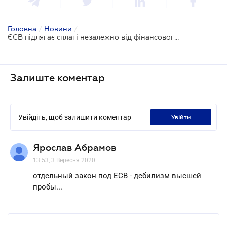
Головна
/
Новини
/
ЄСВ підлягає сплаті незалежно від фінансового стану платника - ДПС
Залиште коментар
Увійдіть, щоб залишити коментар
увійти
Ярослав Абрамов
13.53, 3 Вересня 2020
отдельный закон под ЕСВ - дебилизм высшей
пробы...