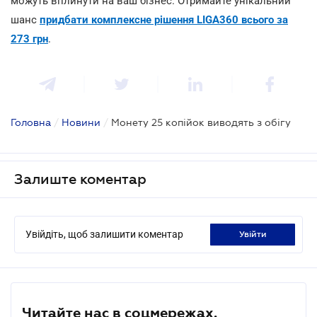
можуть вплинути на ваш бізнес. Отримайте унікальний
шанс
придбати комплексне рішення LIGA360 всього за
273 грн
.
Головна
/
Новини
/
Монету 25 копійок виводять з обігу
Залиште коментар
Увійдіть, щоб залишити коментар
увійти
Читайте нас в соцмережах.