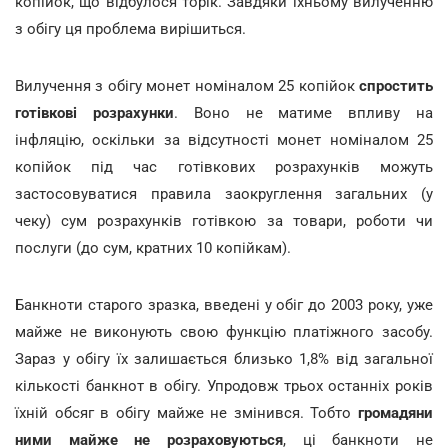
копійок, що відбулося торік. Завдяки їхньому вилученню
з обігу ця проблема вирішиться.
Вилучення з обігу монет номіналом 25 копійок
спростить
готівкові розрахунки
. Воно не матиме впливу на
інфляцію, оскільки за відсутності монет номіналом 25
копійок під час готівкових розрахунків можуть
застосовуватися правила заокруглення загальних (у
чеку) сум розрахунків готівкою за товари, роботи чи
послуги (до сум, кратних 10 копійкам).
Банкноти старого зразка, введені у обіг до 2003 року, уже
майже не виконують свою функцію платіжного засобу.
Зараз у обігу їх залишається близько 1,8% від загальної
кількості банкнот в обігу. Упродовж трьох останніх років
їхній обсяг в обігу майже не змінився. Тобто
громадяни
ними майже не розраховуються
, ці банкноти не