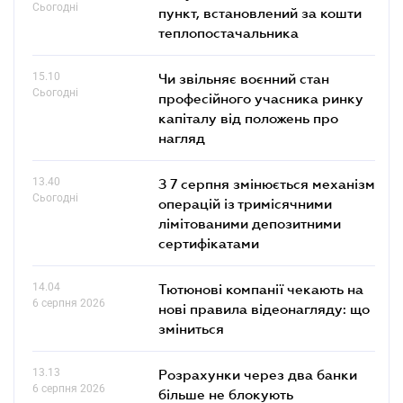
Сьогодні
пункт, встановлений за кошти
теплопостачальника
15.10
Чи звільняє воєнний стан
Сьогодні
професійного учасника ринку
капіталу від положень про
нагляд
13.40
З 7 серпня змінюється механізм
Сьогодні
операцій із тримісячними
лімітованими депозитними
сертифікатами
14.04
Тютюнові компанії чекають на
6 серпня 2026
нові правила відеонагляду: що
зміниться
13.13
Розрахунки через два банки
6 серпня 2026
більше не блокують