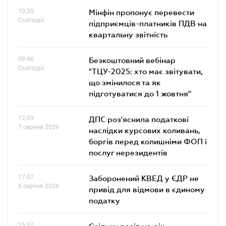
10.35
Мінфін пропонує перевести
Сьогодні
підприємців-платників ПДВ на
квартальну звітність
09.46
Безкоштовний вебінар
Сьогодні
"ТЦУ-2025: хто має звітувати,
що змінилося та як
підготуватися до 1 жовтня"
12.09
ДПС роз'яснила податкові
7 серпня 2026
наслідки курсових коливань,
боргів перед колишніми ФОП і
послуг нерезидентів
17.07
Заборонений КВЕД у ЄДР не
6 серпня 2026
привід для відмови в єдиному
податку
15.07
Скільки разів на рік