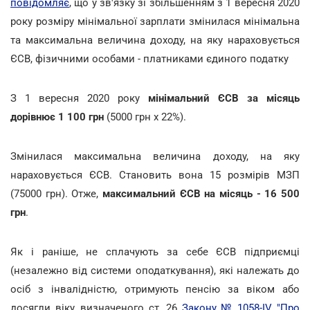
повідомляє
, що у зв'язку зі збільшенням з 1 вересня 2020
року розміру мінімальної зарплати змінилася мінімальна
та максимальна величина доходу, на яку нараховується
ЄСВ, фізичними особами - платниками єдиного податку
З 1 вересня 2020 року
мінімальний ЄСВ за місяць
дорівнює 1 100 грн
(5000 грн х 22%).
Змінилася максимальна величина доходу, на яку
нараховується ЄСВ. Становить вона 15 розмірів МЗП
(75000 грн). Отже,
максимальний ЄСВ на місяць - 16 500
грн
.
Як і раніше, не сплачують за себе ЄСВ підприємці
(незалежно від системи оподаткування), які належать до
осіб з інвалідністю, отримують пенсію за віком або
досягли віку, визначеного ст. 26
Закону № 1058-IV "Про